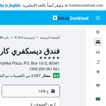
ar.hotelscombined.com
متوفر أيضاً باللغة الإنجليزية.
site in English
رحلات طيران
الصفحة الرئيسية
إندونيسيا
97,814
بالي
89
فنادق
فندق ديسكفري كارتيك
سيارات
5 نجوم
حزم العروض
Jl Kartika Plaza, PO. Box 1012, 80361, كوتا, بالي, إندون
+62 361 200 1300
استكشاف
ممتاز
2,587 من التقييمات تم التحقق منها
8.9
رحلات
خ 13/8
-
العَرَبِيَّة
2 من الضيوف، غرفة واحدة