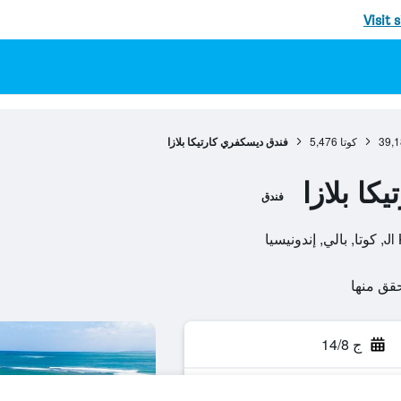
Visit 
39,1
كوتا
5,476
فندق ديسكفري كارتيكا بلازا
ا بلازا
فندق
يسيا
ج 14/8