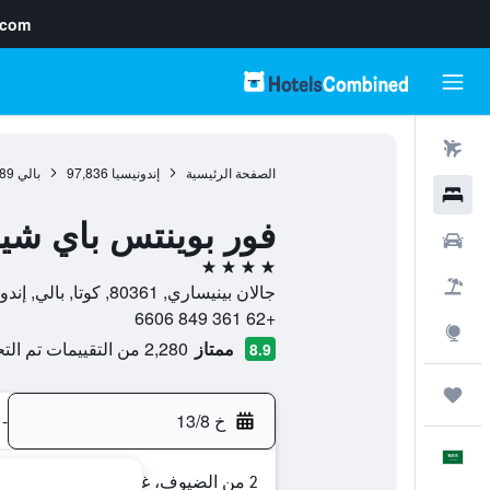
.com
رحلات طيران
الصفحة الرئيسية
إندونيسيا
97,836
بالي
89
فنادق
فور بوينتس باي شير
سيارات
4 نجوم
حزم العروض
جالان بينيساري, 80361, كوتا, بالي, إندونيسيا
+62 361 849 6606
استكشاف
ممتاز
2,280 من التقييمات تم التحقق منها
8.9
رحلات
خ 13/8
-
العَرَبِيَّة
2 من الضيوف، غرفة واحدة