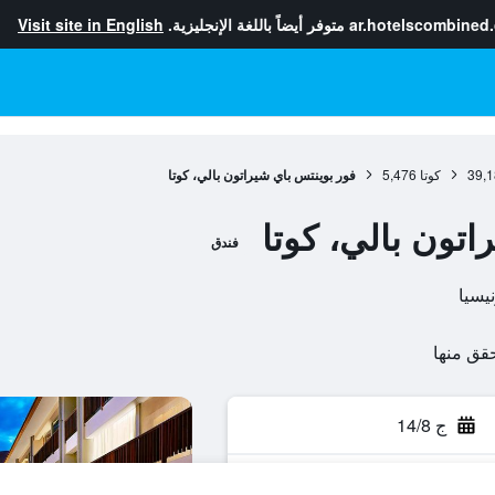
ar.hotelscombined
متوفر أيضاً باللغة الإنجليزية.
Visit site in English
39,1
كوتا
5,476
فور بوينتس باي شيراتون بالي، كوتا
اتون بالي، كوتا
فندق
ج 14/8