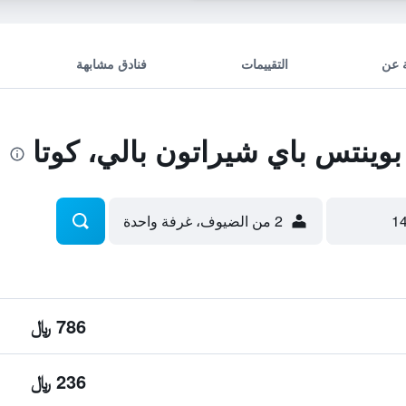
 عن
التقييمات
فنادق مشابهة
ينتس باي شيراتون بالي، كوتا
2 من الضيوف، غرفة واحدة
786 ﷼
236 ﷼