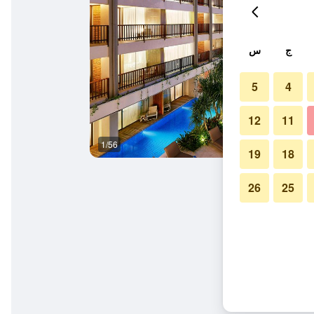
ج
س
5
4
12
11
1/56
بار
19
18
26
25
، كوتا