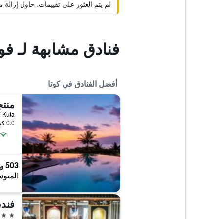
لم يتم العثور على تقييمات. حاول إزال
فنادق مشابهة لـ فو
أفضل الفنادق في كوتا
منتج
Pantai Kuta
0.0 كيلومتر عن وسط المدينة
503 ﷼
المتوس
فندق
5 نجوم