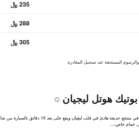
235 ﷼
288 ﷼
305 ﷼
والرسوم المستحقة عند تسجيل المغادرة.
بوتيك هوتل ليجيان
يتميز Fourteen Roses Hotel بموقع ملائم في منتجع 
 حمام خاص،...