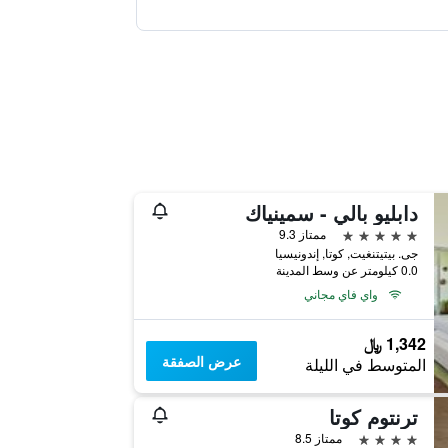
دابليو بالي - سمينياك
5 نجوم
ممتاز 9.3
جى. بيتيتنغيت, كوتا, إندونيسيا
0.0 كيلومتر عن وسط المدينة
واي فاي مجاني
1,342 ﷼
عرض الصفقة
المتوسط في الليلة
ترنتوم كوتا
4 نجوم
ممتاز 8.5