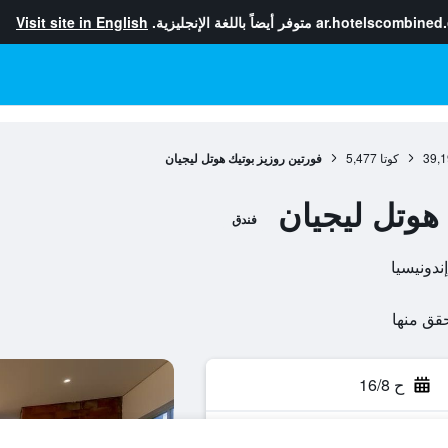
ar.hotelscombined
متوفر أيضاً باللغة الإنجليزية.
Visit site in English
39,1
كوتا
5,477
فورتين روزيز بوتيك هوتل ليجيان
 هوتل ليجيان
فندق
ح 16/8