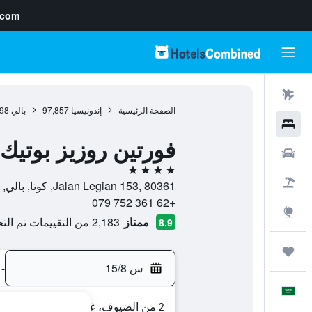
.com
رحلات طيران
الصفحة الرئيسية
إندونيسيا
97,857
بالي
98
فنادق
فورتين روزيز بوتيك
سيارات
4 نجوم
حزم العروض
Jalan Legian 153, 80361, كوتا, بالي, إندونيسيا
+62 361 752 079
استكشاف
ممتاز
2,183 من التقييمات تم التحقق منها
8.9
رحلات
س 15/8
-
العَرَبِيَّة
2 من الضيوف، غرفة واحدة