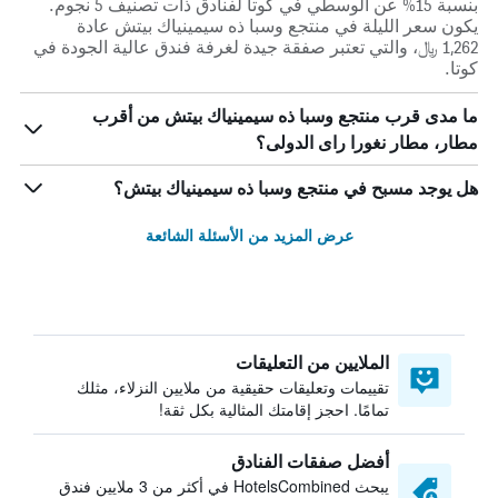
بنسبة 15% عن الوسطي في كوتا لفنادق ذات تصنيف 5 نجوم.
يكون سعر الليلة في منتجع وسبا ذه سيمينياك بيتش عادة
1,262 ﷼، والتي تعتبر صفقة جيدة لغرفة فندق عالية الجودة في
كوتا.
ما مدى قرب منتجع وسبا ذه سيمينياك بيتش من أقرب
مطار، مطار نغورا راى الدولى؟
هل يوجد مسبح في منتجع وسبا ذه سيمينياك بيتش؟
عرض المزيد من الأسئلة الشائعة
الملايين من التعليقات
تقييمات وتعليقات حقيقية من ملايين النزلاء، مثلك
تمامًا. احجز إقامتك المثالية بكل ثقة!
أفضل صفقات الفنادق
يبحث HotelsCombined في أكثر من 3 ملايين فندق