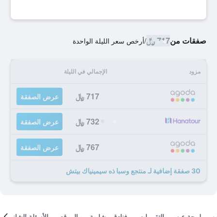
صفقات من
717 ﷼
/
أرخص سعر الليلة الواحدة
مزود
الإجمالي في الليلة
717 ﷼
عرض الصفقة
732 ﷼
عرض الصفقة
767 ﷼
عرض الصفقة
30 صفقة إضافية لـ منتجع وسبا ذه سيمينياك بيتش
لمحة عن
التقييمات
فنادق مشابهة
الموقع
الأسئلة الشائعة