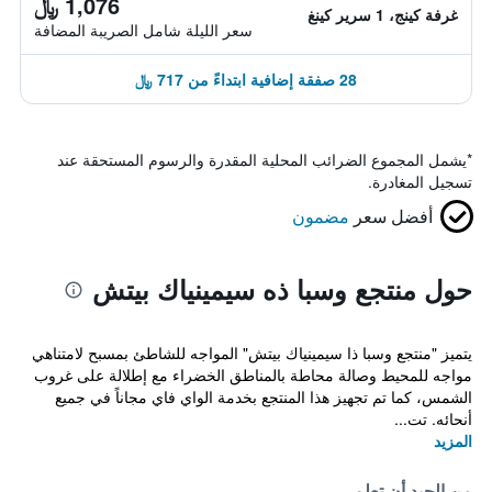
1,076 ﷼
غرفة كينج، 1 سرير كينغ
سعر الليلة شامل الصريبة المضافة
28 صفقة إضافية ابتداءً من 717 ﷼
*
يشمل المجموع الضرائب المحلية المقدرة والرسوم المستحقة عند
تسجيل المغادرة.
أفضل سعر
مضمون
حول منتجع وسبا ذه سيمينياك بيتش
يتميز "منتجع وسبا ذا سيمينياك بيتش" المواجه للشاطئ بمسبح لامتناهي
مواجه للمحيط وصالة محاطة بالمناطق الخضراء مع إطلالة على غروب
الشمس، كما تم تجهيز هذا المنتجع بخدمة الواي فاي مجاناً في جميع
أنحائه. تت...
المزيد
من الجيد أن تعلم