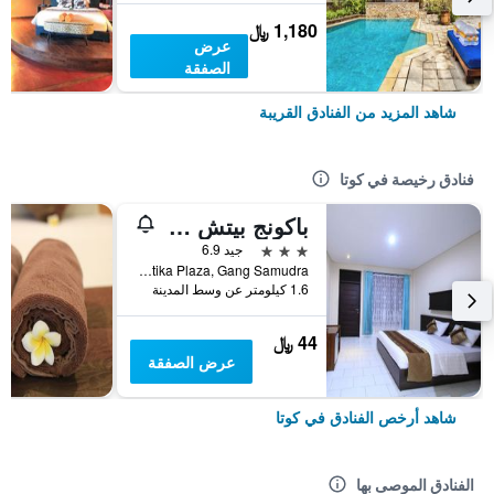
1,180 ﷼
عرض
الصفقة
شاهد المزيد من الفنادق القريبة
فنادق رخيصة في كوتا
باكونج بيتش ريزورت
3 نجوم
جيد 6.9
Jalan Kartika Plaza, Gang Samudra, كوتا, إندونيسيا
1.6 كيلومتر عن وسط المدينة
44 ﷼
عرض الصفقة
شاهد أرخص الفنادق في كوتا
الفنادق الموصى بها