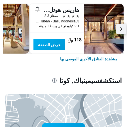
هاريس هوتل كوتا توبان بالي
4 نجوم
ممتاز 8.3
Jl.Dewi Sartika Tuban - Bali, Indonesia, 3, كوتا, إندونيسيا
2.1 كيلومتر عن وسط المدينة
118 ﷼
عرض الصفقة
مشاهدة الفنادق الأخرى الموصى بها
استكشفسيمينياك, كوتا