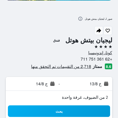
صور لـ ليجيان بيتش هوتل
ليجيان بيتش هوتل
فندق
4 نجوم
كوتا، إندونيسيا
+62 361 751 711
ممتاز
2,718 من التقييمات تم التحقق منها
8.6
خ 13/8
-
ج 14/8
2 من الضيوف، غرفة واحدة
بحث