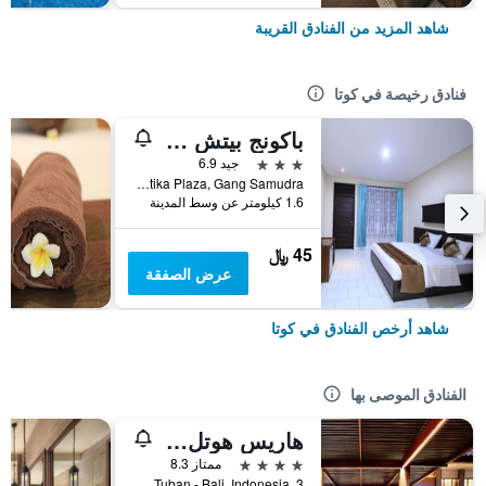
شاهد المزيد من الفنادق القريبة
فنادق رخيصة في كوتا
باكونج بيتش ريزورت
3 نجوم
جيد 6.9
Jalan Kartika Plaza, Gang Samudra, كوتا, إندونيسيا
1.6 كيلومتر عن وسط المدينة
45 ﷼
عرض الصفقة
شاهد أرخص الفنادق في كوتا
الفنادق الموصى بها
هاريس هوتل كوتا توبان بالي
4 نجوم
ممتاز 8.3
Jl.Dewi Sartika Tuban - Bali, Indonesia, 3, كوتا, إندونيسيا