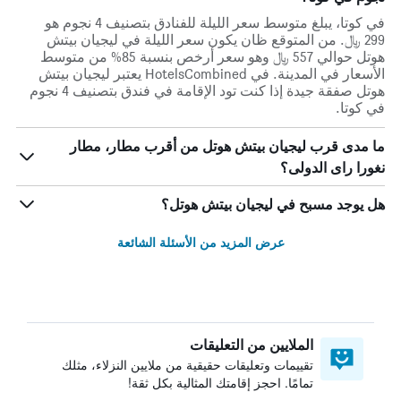
في كوتا، يبلغ متوسط ​​سعر الليلة للفنادق بتصنيف 4 نجوم هو
299 ﷼. من المتوقع ظان يكون سعر الليلة في ليجيان بيتش
هوتل حوالي 557 ﷼ وهو سعر أرخص بنسبة 85% من متوسط
الأسعار في المدينة. في HotelsCombined يعتبر ليجيان بيتش
هوتل صفقة جيدة إذا كنت تود الإقامة في فندق بتصنيف 4 نجوم
في كوتا.
ما مدى قرب ليجيان بيتش هوتل من أقرب مطار، مطار
نغورا راى الدولى؟
هل يوجد مسبح في ليجيان بيتش هوتل؟
عرض المزيد من الأسئلة الشائعة
الملايين من التعليقات
تقييمات وتعليقات حقيقية من ملايين النزلاء، مثلك
تمامًا. احجز إقامتك المثالية بكل ثقة!