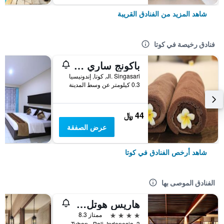
شاهد المزيد من الفنادق القريبة
فنادق رخيصة في كوتا
باكونج ساري ريزورت آند سبا
Jl. Singasari, كوتا, إندونيسيا
0.3 كيلومتر عن وسط المدينة
44 ﷼
عرض الصفقة
شاهد أرخص الفنادق في كوتا
الفنادق الموصى بها
هاريس هوتل كوتا توبان بالي
4 نجوم
ممتاز 8.3
Jl.Dewi Sartika Tuban - Bali, Indonesia, 3, كوتا, إندونيسيا