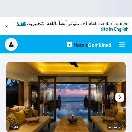
ar.hotelscombined.com
متوفر أيضاً باللغة الإنجليزية.
Visit
site in English
غرفة نوم
1/44
ح