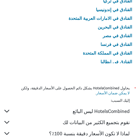
الفنادق في تركيا
الفنادق في إندونيسيا
الفنادق في الامارات العربية المتحدة
الفنادق في البحرين
الفنادق في مصر
الفنادق في فرنسا
الفنادق في المملكة المتحدة
الفنادق في إيطاليا
الفنادق في تايلاند
*
يحاول HotelsCombined بشكل دائم الحصول على الأسعار الدقيقة، ولكن
لا يمكن ضمان الأسعار
.
إليك السبب:
HotelsCombined ليس البائع
نقوم بتجميع الكثير من البيانات لك
لماذا لا تكون الأسعار دقيقة بنسبة 100٪؟