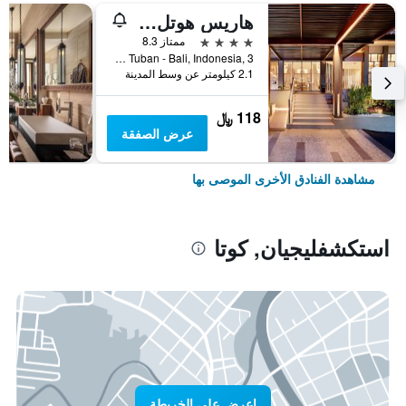
هاريس هوتل كوتا توبان بالي
4 نجوم
ممتاز 8.3
Jl.Dewi Sartika Tuban - Bali, Indonesia, 3, كوتا, إندونيسيا
2.1 كيلومتر عن وسط المدينة
118 ﷼
عرض الصفقة
مشاهدة الفنادق الأخرى الموصى بها
استكشفليجيان, كوتا
اعرض على الخريطة