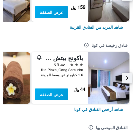
159 ﷼
عرض الصفقة
شاهد المزيد من الفنادق القريبة
فنادق رخيصة في كوتا
باكونج بيتش ريزورت
3 نجوم
جيد 6.9
Jalan Kartika Plaza, Gang Samudra, كوتا, إندونيسيا
1.6 كيلومتر عن وسط المدينة
44 ﷼
عرض الصفقة
شاهد أرخص الفنادق في كوتا
الفنادق الموصى بها