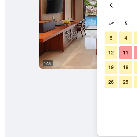
ج
س
5
4
12
11
1/58
غرفة معيشة
19
18
26
25