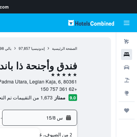
.com
رحلات طيران
الصفحة الرئيسية
إندونيسيا
97,857
بالي
98
فنادق
فندق وأجنحة ذا باندا
سيارات
5 نجوم
حزم العروض
Jalan Padma Utara, Legian Kaja, 6, 80361, كوتا, بالي,
+62 361 757 150
استكشاف
ممتاز
1,673 من التقييمات تم التحقق منها
9.0
رحلات
س 15/8
-
2 من الضيوف، غرفة واحدة