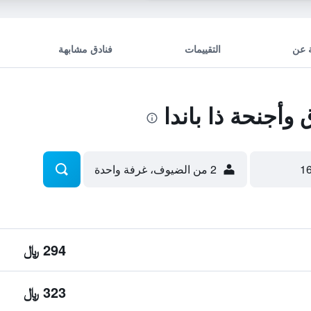
 عن
التقييمات
فنادق مشابهة
أجنحة ذا باندا
2 من الضيوف، غرفة واحدة
294 ﷼
323 ﷼