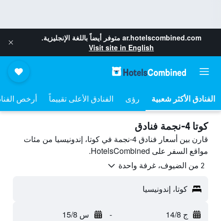
ar.hotelscombined.com
متوفر أيضاً باللغة الإنجليزية.
Visit site in English
رؤى
الفنادق الأعلى تقييماً
أرخص الفنا
كوتا 4-نجمة فنادق
قارن بين أسعار فنادق 4-نجمة في كوتا، إندونيسيا من مئات
مواقع السفر على HotelsCombined.
2 من الضيوف، غرفة واحدة
كوتا، إندونيسيا
ج 14/8
-
س 15/8