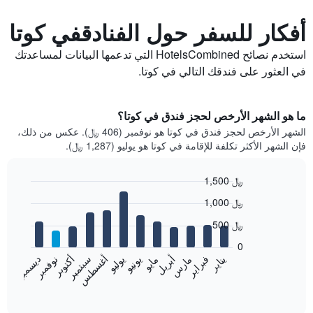
أفكار للسفر حول الفنادقفي كوتا
استخدم نصائح HotelsCombined التي تدعمها البيانات لمساعدتك
في العثور على فندقك التالي في كوتا.
ما هو الشهر الأرخص لحجز فندق في كوتا؟
الشهر الأرخص لحجز فندق في كوتا هو نوفمبر (406 ﷼). عكس من ذلك،
فإن الشهر الأكثر تكلفة للإقامة في كوتا هو يوليو (1,287 ﷼).
1,500 ﷼
Bar
Chart
1,000 ﷼
graphic.
chart
with
500 ﷼
12
bars.
0
فبراير
مايو
أغسطس
نوفمبر
يناير
أبريل
يوليو
أكتوبر
مارس
يونيو
سبتمبر
ديسمبر
يعرض
المخطط
End
of
التالي
interactive
متوسط
chart