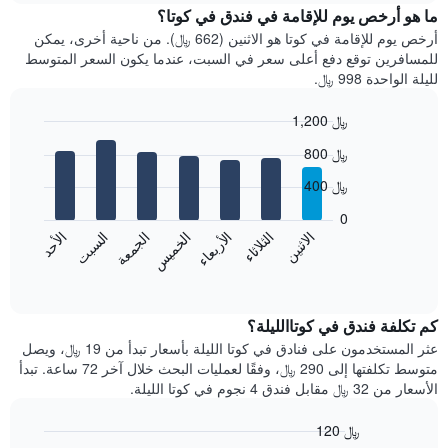
سعر
ما هو أرخص يوم للإقامة في فندق في كوتا؟
غرفة
أرخص يوم للإقامة في كوتا هو الاثنين (662 ﷼). من ناحية أخرى، يمكن
كل
للمسافرين توقع دفع أعلى سعر في السبت، عندما يكون السعر المتوسط
شهر
لليلة الواحدة 998 ﷼.
يتضمن
المخطط
1,200 ﷼
1
Bar
محور
Chart
800 ﷼
graphic.
chart
X
with
الذي
400 ﷼
7
يعرض
bars.
0
الشهور.
الاثنين
الخميس
الأحد
الأربعاء
السبت
الثلاثاء
الجمعة
يتضمن
يعرض
المخطط
المخطط
End
التالي
of
التالي
interactive
1
متوسط
chart
محور
سعر
كم تكلفة فندق في كوتاالليلة؟
Y
غرفة
عثر المستخدمون على فنادق في كوتا الليلة بأسعار تبدأ من 19 ﷼، ويصل
الذي
كل
متوسط تكلفتها إلى 290 ﷼، وفقًا لعمليات البحث خلال آخر 72 ساعة. تبدأ
يعرض
يوم
الأسعار من 32 ﷼ مقابل فندق 4 نجوم في كوتا الليلة.
متوسط
في
سعر
الأسبوع
120 ﷼
غرفة
يتضمن