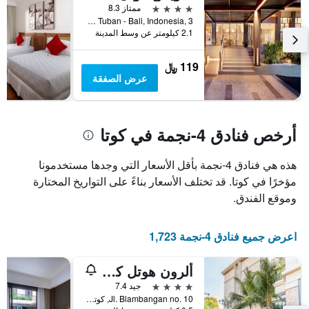
نهاية
4 نجوم
1
ممتاز 8.3
هذا
محور
Jl.Dewi Sartika Tuban - Bali, Indonesia, 3, كوتا, إندونيسيا
الأسبوع
2.1 كيلومتر عن وسط المدينة
Y
خلال
الذي
آخر
يعرض
119 ﷼
3
متوسط
عرض الصفقة
أيام
سعر
غرفة
أرخص فنادق 4-نجمة في كوتا
هذه هي فنادق 4-نجمة بأقل الأسعار التي وجدها مستخدمونا
مؤخرًا في كوتا. قد تختلف الأسعار بناءً على التواريخ المختارة
وموقع الفندق.
اعرض جميع فنادق 4-نجمة 1,723
ألرون هوتل كوتا بويرد باي أرتشيبيلاجو
4 نجوم
جيد 7.4
Jl. Blambangan no. 10, كوتا, إندونيسيا