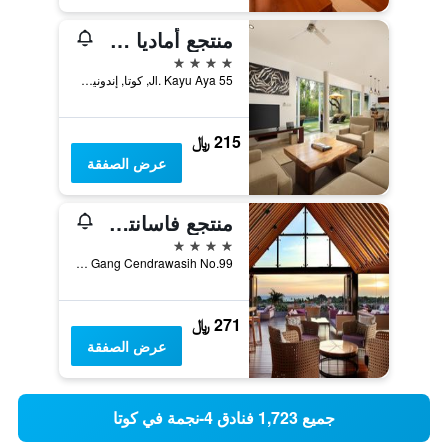
منتجع أماديا وفيلات سيمينياك بالي
4 نجوم
Jl. Kayu Aya 55, كوتا, إندونيسيا
215 ﷼
عرض الصفقة
منتجع فاسانتي سيمينياك
4 نجوم
Jalan Petitenget Gang Cendrawasih No.99, كوتا, إندونيسيا
271 ﷼
عرض الصفقة
جميع 1,723 فنادق 4-نجمة في كوتا