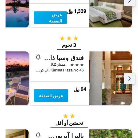
1,339 ﷼
عرض
الصفقة
3 نجوم
3 نجوم
فندق وسبا ذا راني
3 نجوم
ممتاز 8.2
Jl. Kartika Plaza No 46, كوتا, إندونيسيا
94 ﷼
عرض الصفقة
2 نجمتين
نجمتين أو أقل
باليرا آيربورت هوتل