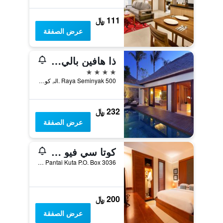
111 ﷼
عرض الصفقة
ذا هافين بالي سيمينياك
4 نجوم
Jl. Raya Seminyak 500, كوتا, إندونيسيا
232 ﷼
عرض الصفقة
كوتا سي فيو بيتش ريزورت
Jln. Pantai Kuta P.O. Box 3036, كوتا, إندونيسيا
200 ﷼
عرض الصفقة