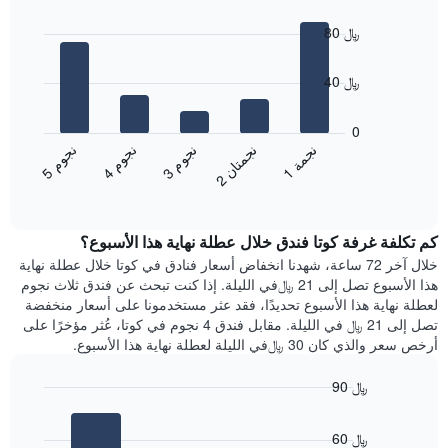
Bar
المخطط
Chart
graphic.
chart
1
80 ﷼
with
محور
5
X
bars.
40 ﷼
الذي
يعرض
يعرض
أيام
المخطط
0
الأسبوع.
التالي
ن
م
ن
م
ن
م
ن
ة
ن
ن
يتضمن
متوسط
3
ج
و
4
ج
و
5
ج
و
1
ج
م
2
ج
م
ت
ا
المخطط
End
سعر
of
التالي
الغرفة
interactive
1
هذه
chart
محور
كم تكلفة غرفة كوتا فندق خلال عطلة نهاية هذا الأسبوع؟
الليلة
Y
الذي
خلال آخر 72 ساعة، شهدنا انخفاض أسعار فنادق في كوتا خلال عطلة نهاية
الذي
عُثر
هذا الأسبوع تصل إلى 21 ﷼في الليلة. إذا كنت تبحث عن فندق ثلاث نجوم
يعرض
عليه
لعطلة نهاية هذا الأسبوع تحديدًا، فقد عثر مستخدمونا على أسعار منخفضة
متوسط
خلال
تصل إلى 21 ﷼ في الليلة. مقابل فندق 4 نجوم في كوتا، عُثر مؤخرًا على
سعر
آخر
أرخص سعر والذي كان 30 ﷼في الليلة لعطلة نهاية هذا الأسبوع.
غرفة
3
أيام
90 ﷼
مع
Bar
Chart
التصنيف
graphic.
chart
حسب
60 ﷼
with