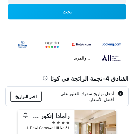
بحث
...والمزيد
الفنادق 4-نجمة الرائجة في كوتا
أدخل تواريخ سفرك للعثور على
اختر التواريخ
أفضل الأسعار.
رامادا إنكور من ويندام سيمينياك بالي
4 نجوم
Jl. Dewi Saraswati III No.51, كوتا, إندونيسيا