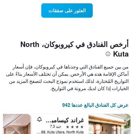
يتضمن
عطلة
المخطط
نهاية
العثور على صفقات
1
هذا
محور
الأسبوع
Y
الذي
الذي
عُثر
يعرض
عليه
متوسط
خلال
أرخص الفنادق في كيروبوكان، North
سعر
آخر
الغرفة
Kuta
3
هذه
أيام
الليلة
مع
من بين جميع الفنادق التي وجدناها في كيروبوكان، فإن أسعار
الذي
التصنيف
أماكن الإقامة هذه هي الأرخص. يمكن أن تختلف الأسعار بناءً على
عُثر
حسب
عليه
التواريخ المُختارة، لذلك استخدم نموذج البحث لتصفح المزيد من
النجوم
خلال
يتضمن
الخيارات إذا كان لديك مرونة في التواريخ.
آخر
المخطط
3
1
أيام
محور
عرض كل الفنادق البالغ عددها 942
X
الذي
غراند كيسامبي ريزورت آند فيلا بالي
يعرض
4 نجوم
جيد 7.3
فئات
Jalan Raya Kesambi No.88, Kuta Utara, North Kuta, إندونيسيا
الفنادق