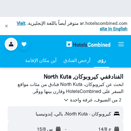
ar.hotelscombined.com
متوفر أيضاً باللغة الإنجليزية.
Visit
site in English
رؤى
أرخص الفنادق
أين مكان الإقامة
الفنادقفي كيروبوكان, North Kuta
ابحث عن كيروبوكان، North Kuta فنادق من مئات مواقع
السفر على HotelsCombined وقارن بينها ووفّر.
2 من الضيوف، غرفة واحدة
كيروبوكان - North Kuta، بالي، إندونيسيا
ج 14/8
-
س 15/8