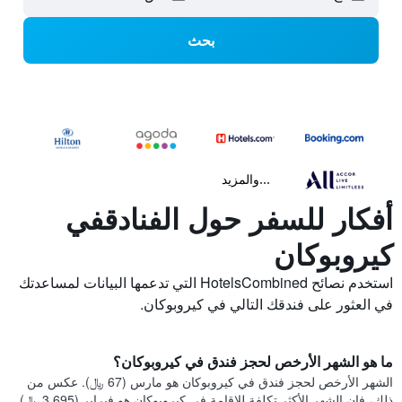
بحث
...والمزيد
أفكار للسفر حول الفنادقفي
كيروبوكان
استخدم نصائح HotelsCombined التي تدعمها البيانات لمساعدتك
في العثور على فندقك التالي في كيروبوكان.
ما هو الشهر الأرخص لحجز فندق في كيروبوكان؟
الشهر الأرخص لحجز فندق في كيروبوكان هو مارس (67 ﷼). عكس من
ذلك، فإن الشهر الأكثر تكلفة للإقامة في كيروبوكان هو فبراير (3,695 ﷼).