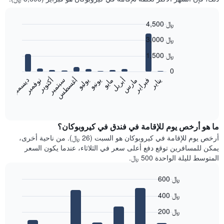
4,500 ﷼
Bar
Chart
3,000 ﷼
graphic.
chart
with
1,500 ﷼
12
bars.
0
فبراير
مايو
أغسطس
نوفمبر
يناير
أبريل
يوليو
أكتوبر
مارس
يونيو
سبتمبر
ديسمبر
يعرض
المخطط
End
of
التالي
interactive
متوسط
chart
سعر
ما هو أرخص يوم للإقامة في فندق في كيروبوكان؟
غرفة
أرخص يوم للإقامة في كيروبوكان هو السبت (26 ﷼). من ناحية أخرى،
كل
يمكن للمسافرين توقع دفع أعلى سعر في الثلاثاء، عندما يكون السعر
شهر
المتوسط لليلة الواحدة 500 ﷼.
يتضمن
المخطط
600 ﷼
1
Bar
محور
Chart
400 ﷼
graphic.
chart
X
with
الذي
200 ﷼
7
يعرض
bars.