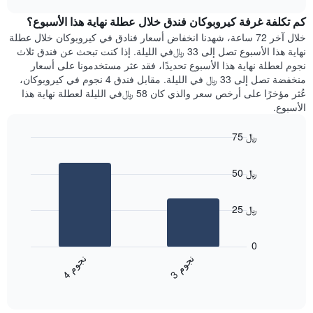
1
هذه
chart
محور
كم تكلفة غرفة كيروبوكان فندق خلال عطلة نهاية هذا الأسبوع؟
الليلة
Y
الذي
خلال آخر 72 ساعة، شهدنا انخفاض أسعار فنادق في كيروبوكان خلال عطلة
الذي
عُثر
نهاية هذا الأسبوع تصل إلى 33 ﷼في الليلة. إذا كنت تبحث عن فندق ثلاث
يعرض
عليه
نجوم لعطلة نهاية هذا الأسبوع تحديدًا، فقد عثر مستخدمونا على أسعار
متوسط
خلال
منخفضة تصل إلى 33 ﷼ في الليلة. مقابل فندق 4 نجوم في كيروبوكان،
سعر
آخر
عُثر مؤخرًا على أرخص سعر والذي كان 58 ﷼في الليلة لعطلة نهاية هذا
غرفة
3
الأسبوع.
أيام
مع
75 ﷼
التصنيف
Bar
حسب
Chart
graphic.
chart
النجوم
50 ﷼
with
يتضمن
2
المخطط
bars.
1
25 ﷼
محور
يعرض
X
المخطط
0
التي
التالي
ن
م
ن
م
تعرض
متوسط
3
ج
و
4
ج
و
فئات
End
سعر
of
الفنادق
الغرفة
interactive
بالنجوم.
خلال
chart