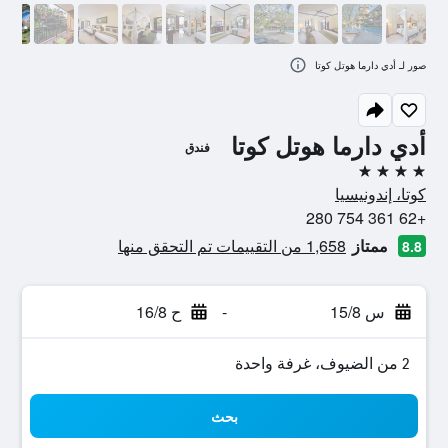
صور لـ أدي دارما هوتل كوتا
أدي دارما هوتل كوتا
فندق
4 نجوم
كوتا، إندونيسيا
+62 361 754 280
ممتاز
1,658 من التقييمات تم التحقق منها
8.8
س 15/8
-
ح 16/8
2 من الضيوف، غرفة واحدة
بحث