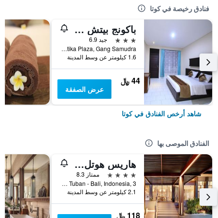
فنادق رخيصة في كوتا
باكونج بيتش ريزورت
3 نجوم
جيد 6.9
Jalan Kartika Plaza, Gang Samudra, كوتا, إندونيسيا
1.6 كيلومتر عن وسط المدينة
44 ﷼
عرض الصفقة
شاهد أرخص الفنادق في كوتا
الفنادق الموصى بها
هاريس هوتل كوتا توبان بالي
4 نجوم
ممتاز 8.3
Jl.Dewi Sartika Tuban - Bali, Indonesia, 3, كوتا, إندونيسيا
2.1 كيلومتر عن وسط المدينة
118 ﷼