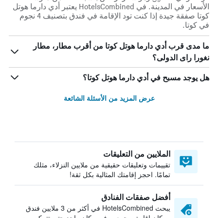
الأسعار في المدينة. في HotelsCombined يعتبر أدي دارما هوتل
كوتا صفقة جيدة إذا كنت تود الإقامة في فندق بتصنيف 4 نجوم
في كوتا.
ما مدى قرب أدي دارما هوتل كوتا من أقرب مطار، مطار
نغورا راى الدولى؟
هل يوجد مسبح في أدي دارما هوتل كوتا؟
عرض المزيد من الأسئلة الشائعة
الملايين من التعليقات
تقييمات وتعليقات حقيقية من ملايين النزلاء، مثلك
تمامًا. احجز إقامتك المثالية بكل ثقة!
أفضل صفقات الفنادق
يبحث HotelsCombined في أكثر من 3 ملايين فندق
ومكان إقامة ويجمعهم في مكان واحد حتى تتمكن من