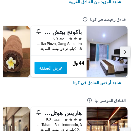
شاهد المزيد من الفنادق القريبة
فنادق رخيصة في كوتا
باكونج بيتش ريزورت
3 نجوم
جيد 6.9
Jalan Kartika Plaza, Gang Samudra, كوتا, إندونيسيا
1.6 كيلومتر عن وسط المدينة
44 ﷼
عرض الصفقة
شاهد أرخص الفنادق في كوتا
الفنادق الموصى بها
هاريس هوتل كوتا توبان بالي
4 نجوم
ممتاز 8.3
Jl.Dewi Sartika Tuban - Bali, Indonesia, 3, كوتا, إندونيسيا
2.1 كيلومتر عن وسط المدينة