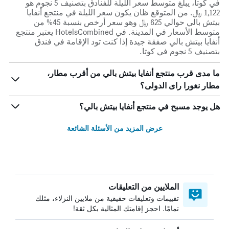
في كوتا، يبلغ متوسط ​​سعر الليلة للفنادق بتصنيف 5 نجوم هو
1,122 ﷼. من المتوقع ظان يكون سعر الليلة في منتجع أنفايا
بيتش بالي حوالي 625 ﷼ وهو سعر أرخص بنسبة 45% من
متوسط الأسعار في المدينة. في HotelsCombined يعتبر منتجع
أنفايا بيتش بالي صفقة جيدة إذا كنت تود الإقامة في فندق
بتصنيف 5 نجوم في كوتا.
ما مدى قرب منتجع أنفايا بيتش بالي من أقرب مطار،
مطار نغورا راى الدولى؟
هل يوجد مسبح في منتجع أنفايا بيتش بالي؟
عرض المزيد من الأسئلة الشائعة
الملايين من التعليقات
تقييمات وتعليقات حقيقية من ملايين النزلاء، مثلك
تمامًا. احجز إقامتك المثالية بكل ثقة!