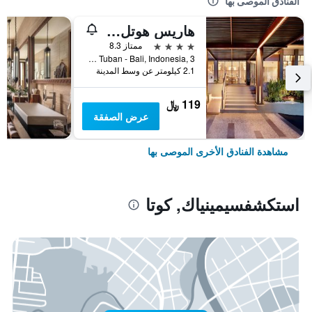
الفنادق الموصى بها
هاريس هوتل كوتا توبان بالي
4 نجوم
ممتاز 8.3
Jl.Dewi Sartika Tuban - Bali, Indonesia, 3, كوتا, إندونيسيا
2.1 كيلومتر عن وسط المدينة
119 ﷼
عرض الصفقة
مشاهدة الفنادق الأخرى الموصى بها
استكشفسيمينياك, كوتا