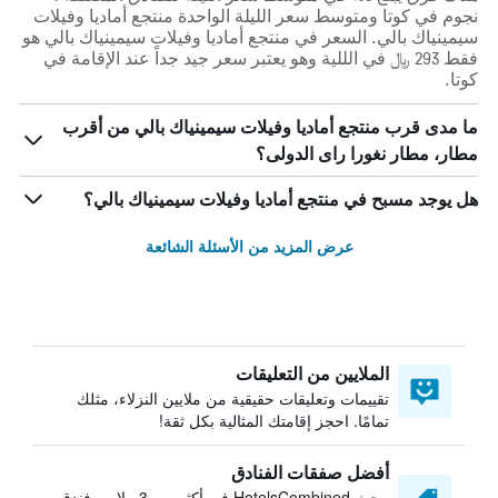
نجوم في كوتا ومتوسط ​​سعر الليلة الواحدة منتجع أماديا وفيلات
سيمينياك بالي. السعر في منتجع أماديا وفيلات سيمينياك بالي هو
فقط 293 ﷼ في الللية وهو يعتبر سعر جيد جداً عند الإقامة في
كوتا.
ما مدى قرب منتجع أماديا وفيلات سيمينياك بالي من أقرب
مطار، مطار نغورا راى الدولى؟
هل يوجد مسبح في منتجع أماديا وفيلات سيمينياك بالي؟
عرض المزيد من الأسئلة الشائعة
الملايين من التعليقات
تقييمات وتعليقات حقيقية من ملايين النزلاء، مثلك
تمامًا. احجز إقامتك المثالية بكل ثقة!
أفضل صفقات الفنادق
يبحث HotelsCombined في أكثر من 3 ملايين فندق