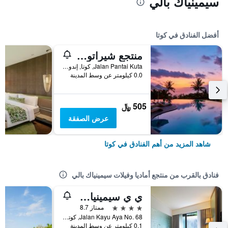
سيمينياك بالي
أفضل الفنادق في كوتا
منتجع شيراتون بالي كوتا
Jalan Pantai Kuta, كوتا, إندونيسيا
0.0 كيلومتر عن وسط المدينة
505 ﷼
عرض الصفقة
شاهد المزيد من أهم الفنادق في كوتا
فنادق بالقرب من منتجع أماديا وفيلات سيمينياك بالي
ٕي ي سيمينياك باي ليفستيليريتريتس
4 نجوم
ممتاز 8.7
Jalan Kayu Aya No. 68, كوتا, إندونيسيا
0.1 كيلومتر عن وسط المدينة