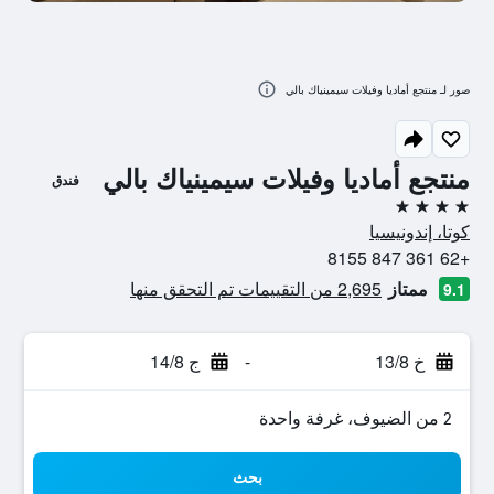
صور لـ منتجع أماديا وفيلات سيمينياك بالي
منتجع أماديا وفيلات سيمينياك بالي
فندق
4 نجوم
كوتا، إندونيسيا
+62 361 847 8155
ممتاز
2,695 من التقييمات تم التحقق منها
9.1
خ 13/8
-
ج 14/8
2 من الضيوف، غرفة واحدة
بحث