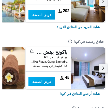
202 ﷼
عرض الصفقة
شاهد المزيد من الفنادق القريبة
فنادق رخيصة في كوتا
باكونج بيتش ريزورت
3 نجوم
جيد 6.9
Jalan Kartika Plaza, Gang Samudra, كوتا, إندونيسيا
1.6 كيلومتر عن وسط المدينة
45 ﷼
عرض الصفقة
شاهد أرخص الفنادق في كوتا