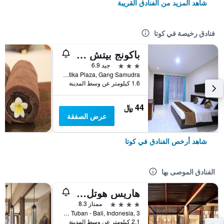
شاهد المزيد من الفنادق القريبة
فنادق رخيصة في كوتا
باكونج بيتش ريزورت
3 نجوم
جيد 6.9
Jalan Kartika Plaza, Gang Samudra, كوتا, إندونيسيا
1.6 كيلومتر عن وسط المدينة
44 ﷼
عرض الصفقة
شاهد أرخص الفنادق في كوتا
الفنادق الموصى بها
هاريس هوتل كوتا توبان بالي
4 نجوم
ممتاز 8.3
Jl.Dewi Sartika Tuban - Bali, Indonesia, 3, كوتا, إندونيسيا
2.1 كيلومتر عن وسط المدينة