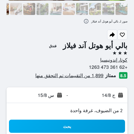
صور لـ بالي أيو هوتل آند فيلاز
بالي أيو هوتل آند فيلاز
فندق
3 نجوم
كوتا، إندونيسيا
+62 361 473 1263
ممتاز
1,899 من التقييمات تم التحقق منها
8.5
ج 14/8
-
س 15/8
2 من الضيوف، غرفة واحدة
بحث