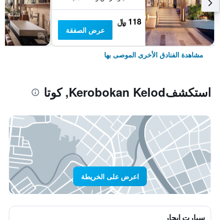
118 ﷼
عرض الصفقة
مشاهدة الفنادق الأخرى الموصى بها
استكشفKerobokan Kelod, كوتا
اعرض على الخريطة
سيارت ايجار