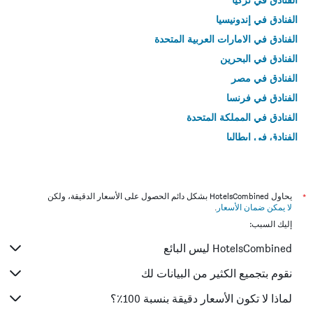
الفنادق في إندونيسيا
الفنادق في الامارات العربية المتحدة
الفنادق في البحرين
الفنادق في مصر
الفنادق في فرنسا
الفنادق في المملكة المتحدة
الفنادق في إيطاليا
الفنادق في تايلاند
*
يحاول HotelsCombined بشكل دائم الحصول على الأسعار الدقيقة، ولكن
لا يمكن ضمان الأسعار
.
إليك السبب:
HotelsCombined ليس البائع
نقوم بتجميع الكثير من البيانات لك
لماذا لا تكون الأسعار دقيقة بنسبة 100٪؟