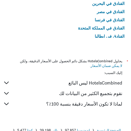
الفنادق في البحرين
الفنادق في مصر
الفنادق في فرنسا
الفنادق في المملكة المتحدة
الفنادق في إيطاليا
الفنادق في تايلاند
*
يحاول HotelsCombined بشكل دائم الحصول على الأسعار الدقيقة، ولكن
لا يمكن ضمان الأسعار
.
إليك السبب:
HotelsCombined ليس البائع
نقوم بتجميع الكثير من البيانات لك
لماذا لا تكون الأسعار دقيقة بنسبة 100٪؟
الصفحة الرئيسية
إندونيسيا
97,857
بالي
39,198
كوتا
5,477