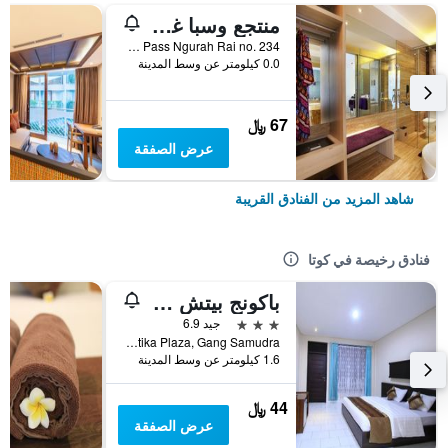
منتجع وسبا غراند ميغا بالي
Jl. By Pass Ngurah Rai no. 234, كوتا, إندونيسيا
0.0 كيلومتر عن وسط المدينة
67 ﷼
عرض الصفقة
شاهد المزيد من الفنادق القريبة
فنادق رخيصة في كوتا
باكونج بيتش ريزورت
3 نجوم
جيد 6.9
Jalan Kartika Plaza, Gang Samudra, كوتا, إندونيسيا
1.6 كيلومتر عن وسط المدينة
44 ﷼
عرض الصفقة