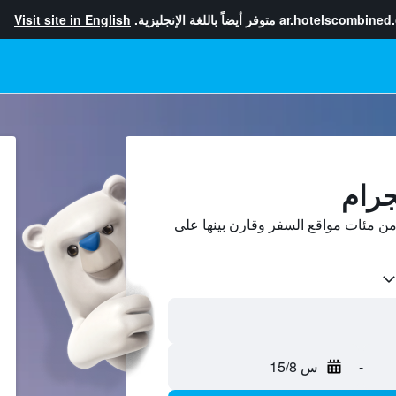
ar.hotelscombined
متوفر أيضاً باللغة الإنجليزية.
Visit site in English
جرام
ن مئات مواقع السفر وقارن بينها على
-
س 15/8