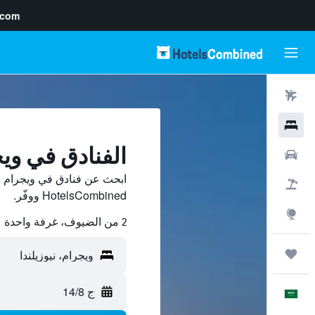
.com
رحلات طيران
فنادق
الفنادق في وي
سيارات
ابحث عن فنادق في ويجرام م
حزم العروض
HotelsCombined ووفّر.
استكشاف
2 من الضيوف، غرفة واحدة
رحلات
ج 14/8
العَرَبِيَّة