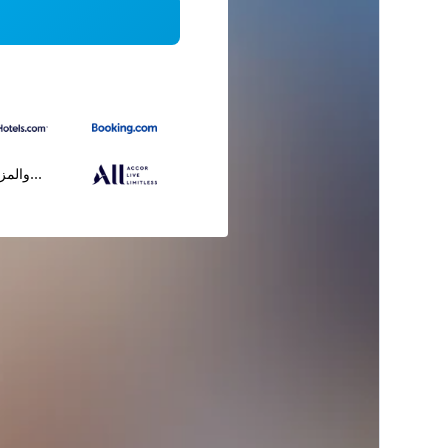
...والمز