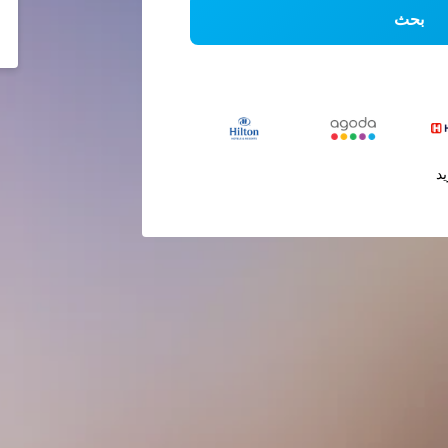
بحث
يد