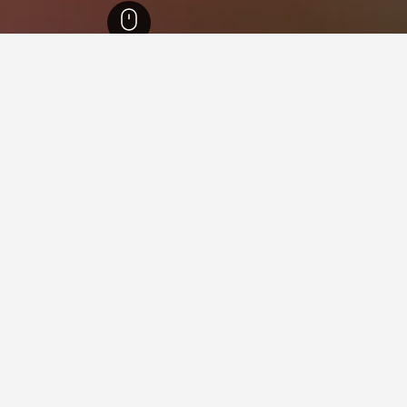
لجنبوبية
12,484
كانتربيري
4,701
ويجرام
2
 في ويجرام
ل لإقامتك في ويجرام