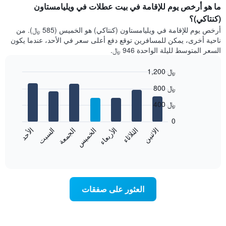
ما هو أرخص يوم للإقامة في بيت عطلات في ويليامستاون
(كنتاكي)؟
أرخص يوم للإقامة في ويليامستاون (كنتاكي) هو الخميس (585 ﷼). من
ناحية أخرى، يمكن للمسافرين توقع دفع أعلى سعر في الأحد، عندما يكون
السعر المتوسط لليلة الواحدة 946 ﷼.
1,200 ﷼
Bar
Chart
800 ﷼
graphic.
chart
with
400 ﷼
7
bars.
0
الاثنين
الخميس
الأحد
الأربعاء
السبت
الثلاثاء
الجمعة
يعرض
المخطط
End
of
التالي
interactive
متوسط
chart
سعر
غرفة
العثور على صفقات
كل
يوم
في
الأسبوع