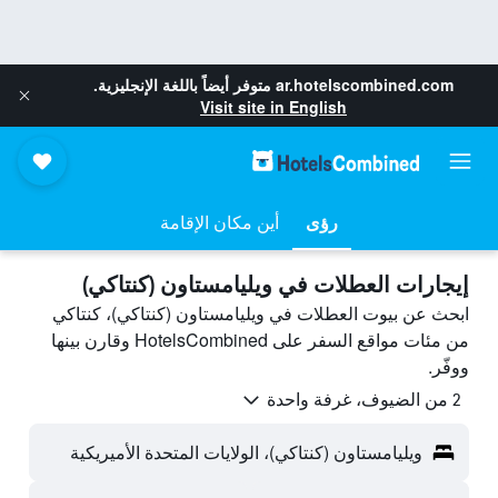
ar.hotelscombined.com
متوفر أيضاً باللغة الإنجليزية.
Visit site in English
رؤى
أين مكان الإقامة
إيجارات العطلات في ويليامستاون (كنتاكي)
ابحث عن بيوت العطلات في ويليامستاون (كنتاكي)، كنتاكي
من مئات مواقع السفر على HotelsCombined وقارن بينها
ووفّر.
2 من الضيوف، غرفة واحدة
ويليامستاون (كنتاكي)، الولايات المتحدة الأميريكية