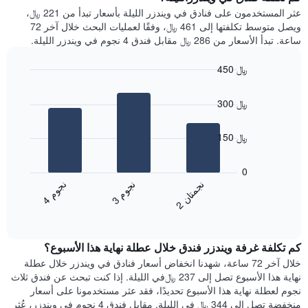
Y
غرفة
عثر المستخدمون على فنادق في ويندزر الليلة بأسعار تبدأ من 221 ﷼،
الذي
كل
ويصل متوسط تكلفتها إلى 461 ﷼، وفقًا لعمليات البحث خلال آخر 72
يعرض
يوم
ساعة. تبدأ الأسعار من 286 ﷼ مقابل فندق 4 نجوم في ويندزر الليلة.
متوسط
في
سعر
الأسبوع
450 ﷼
غرفة
يتضمن
Bar
المخطط
Chart
graphic.
chart
1
300 ﷼
with
محور
3
X
bars.
150 ﷼
الذي
يعرض
يعرض
أيام
المخطط
0
الأسبوع.
التالي
ن
م
ن
ن
ن
م
يتضمن
متوسط
3
ج
و
4
ج
و
2
ج
م
ت
ا
المخطط
End
سعر
of
التالي
الغرفة
interactive
1
هذه
chart
محور
كم تكلفة غرفة ويندزر فندق خلال عطلة نهاية هذا الأسبوع؟
الليلة
Y
الذي
خلال آخر 72 ساعة، شهدنا انخفاض أسعار فنادق في ويندزر خلال عطلة
الذي
عُثر
نهاية هذا الأسبوع تصل إلى 237 ﷼في الليلة. إذا كنت تبحث عن فندق ثلاث
يعرض
عليه
نجوم لعطلة نهاية هذا الأسبوع تحديدًا، فقد عثر مستخدمونا على أسعار
متوسط
خلال
منخفضة تصل إلى 344 ﷼ في الليلة. مقابل فندق 4 نجوم في ويندزر، عُثر