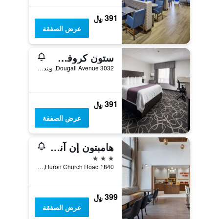
391 ﷼
عرض الصفقة
ستون كروفت إن
3032 Dougall Avenue, ويندزر, ON, كندا
391 ﷼
عرض الصفقة
هامبتون إن آند سويتس باي هيلتون ويندسور
3 نجوم
1840 Huron Church Road, ويندزر, ON, كندا
399 ﷼
عرض الصفقة