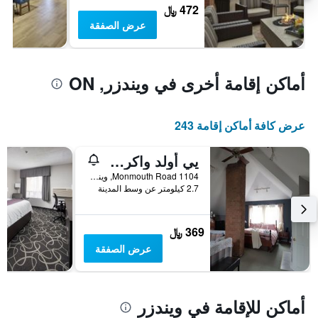
472 ﷼
عرض الصفقة
أماكن إقامة أخرى في ويندزر, ON
عرض كافة أماكن إقامة 243
يي أولد واكرفيل بيد آند بريكفاست
1104 Monmouth Road, ويندزر, ON, كندا
2.7 كيلومتر عن وسط المدينة
369 ﷼
عرض الصفقة
أماكن للإقامة في ويندزر