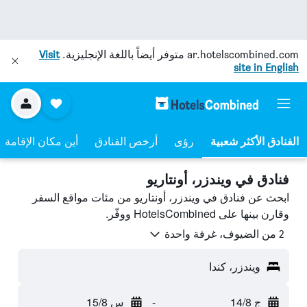
ar.hotelscombined.com
متوفر أيضاً باللغة الإنجليزية.
Visit
site in English
رؤى
أرخص الفنادق
أين مكان الإقامة
فنادق في ويندزر، أونتاريو
ابحث عن فنادق في ويندزر، أونتاريو من مئات مواقع السفر
وقارن بينها على HotelsCombined ووفّر.
2 من الضيوف، غرفة واحدة
ويندزر، كندا
ج 14/8
-
س 15/8