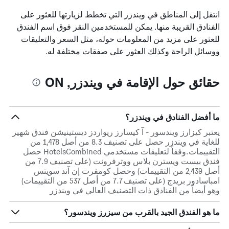
انتقل إلى المناطق في ويندزر التي تخطط لزيارتها للعثور على
الفنادق القريبة منها. يمكن للمستخدمين النقر فوق اسم الفندق
للعثور على مزيد من المعلومات حوله، مثل السعر والتعليقات
ووسائل الراحة وكذلك العثور على صفقات مختلفة له.
حقائق حول الإقامة في ويندزر, ON
ما أفضل الفنادق في ويندزر؟
يعتبر كيزارز ويندسور - آ كيسارز ريواردز ديستينيشن فندق شهير
للغاية في ويندزر حصل على تصنيف 8.3 من أصل 1,478 من
التقييمات.وفقاً لتعليقات مستخدمي HotelsCombined حصل
فندق بيست ويسترن بلاس ووترفرونت (على تصنيف 7.9 من
أصل 2,439 من التقييمات) وحصل كومفرت إن آند سويتس
امباسادور بريدج (على تصنيف 7.7 من أصل 537 من التقييمات)
وهو أيضاً من الفنادق ذات التصنيف العالي في ويندزر
ما هو الفندق الجيد بالقرب من سيزرز ويندسور؟