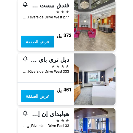
فندق بيست ويسترن بلاس ووترفرونت
3 نجوم
277 Riverside Drive West, ويندزر, ON, كندا
373 ﷼
عرض الصفقة
دبل تري باي هيلتون وينزور هوتل آند سويتس
4 نجوم
333 Riverside Drive West, ويندزر, ON, كندا
461 ﷼
عرض الصفقة
هوليداي إن إكسبرس ويندسور ووترفرونت باي آيتش جي
3 نجوم
33 Riverside Drive East, ويندزر, ON, كندا