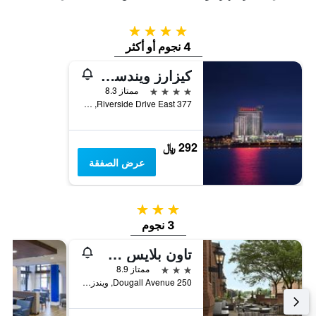
4 نجوم
4 نجوم أو أكثر
كيزارز ويندسور - آ كيسارز ريواردز ديستينيشن
4 نجوم
ممتاز 8.3
377 Riverside Drive East, ويندزر, ON, كندا
292 ﷼
عرض الصفقة
3 نجوم
3 نجوم
تاون بلايس سويتس باي ماريوت ويندسور
3 نجوم
ممتاز 8.9
250 Dougall Avenue, ويندزر, ON, كندا