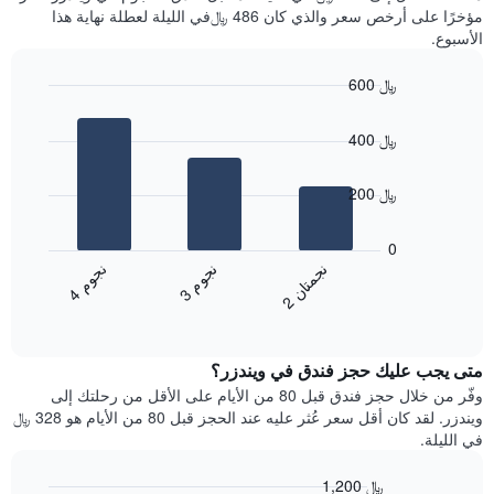
سعر
آخر
مؤخرًا على أرخص سعر والذي كان 486 ﷼في الليلة لعطلة نهاية هذا
غرفة
3
الأسبوع.
أيام
مع
600 ﷼
التصنيف
Bar
حسب
Chart
graphic.
chart
النجوم
400 ﷼
with
يتضمن
3
المخطط
bars.
200 ﷼
1
محور
يعرض
X
المخطط
0
التي
التالي
ن
م
ن
ن
ن
م
تعرض
متوسط
3
ج
و
4
ج
و
2
ج
م
ت
ا
فئات
End
سعر
of
الفنادق
الغرفة
interactive
بالنجوم.
خلال
chart
يتضمن
متى يجب عليك حجز فندق في ويندزر؟
عطلة
المخطط
نهاية
وفّر من خلال حجز فندق قبل 80 من الأيام على الأقل من رحلتك إلى
1
هذا
ويندزر. لقد كان أقل سعر عُثر عليه عند الحجز قبل 80 من الأيام هو 328 ﷼
محور
الأسبوع
في الليلة.
Y
الذي
الذي
عُثر
1,200 ﷼
يعرض