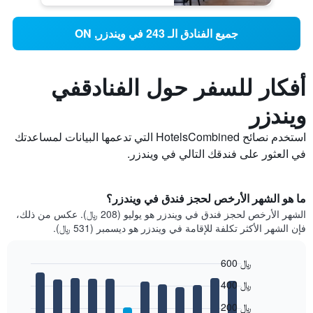
جميع الفنادق الـ 243 في ويندزر, ON
أفكار للسفر حول الفنادقفي
ويندزر
استخدم نصائح HotelsCombined التي تدعمها البيانات لمساعدتك
في العثور على فندقك التالي في ويندزر.
ما هو الشهر الأرخص لحجز فندق في ويندزر؟
الشهر الأرخص لحجز فندق في ويندزر هو يوليو (208 ﷼). عكس من ذلك،
فإن الشهر الأكثر تكلفة للإقامة في ويندزر هو ديسمبر (531 ﷼).
600 ﷼
Bar
Chart
400 ﷼
graphic.
chart
with
200 ﷼
12