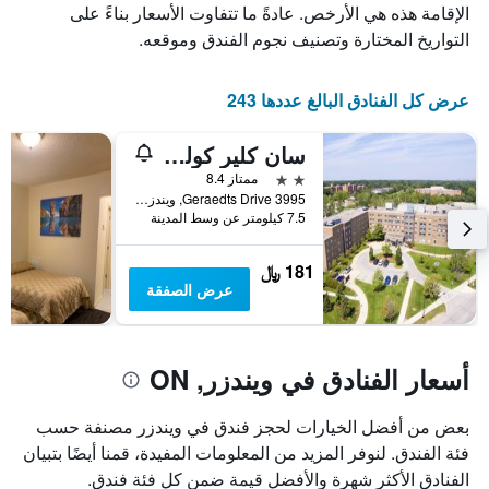
الذي
يعرض
الإقامة هذه هي الأرخص. عادةً ما تتفاوت الأسعار بناءً على
عدد
يعرض
التواريخ المختارة وتصنيف نجوم الفندق وموقعه.
الأيام
متوسط
قبل
سعر
غرفة
الإقامة
عرض كل الفنادق البالغ عددها 243
في
يتضمن
عطلة
المخطط
سان كلير كوليدج ريزدنس آند 8كونفرنس سنتر
نهاية
التالي
1
هذا
2 نجمتين
ممتاز 8.4
محور
الأسبوع
3995 Geraedts Drive, ويندزر, ON, كندا
Y
خلال
7.5 كيلومتر عن وسط المدينة
آخر
الذي
3
يعرض
181 ﷼
أيام
متوسط
عرض الصفقة
سعر
غرفة
أسعار الفنادق في ويندزر, ON
بعض من أفضل الخيارات لحجز فندق في ويندزر مصنفة حسب
فئة الفندق. لنوفر المزيد من المعلومات المفيدة، قمنا أيضًا بتبيان
الفنادق الأكثر شهرة والأفضل قيمة ضمن كل فئة فندق.