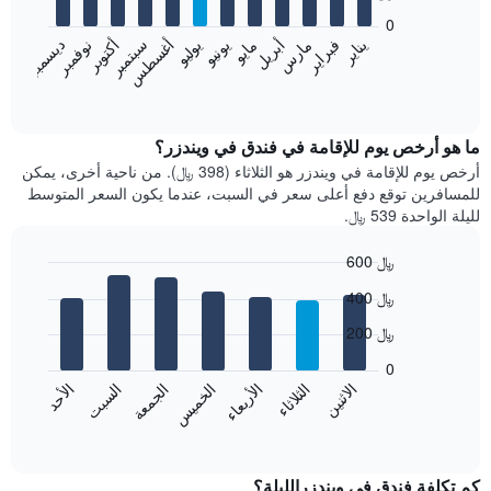
bars.
0
فبراير
مايو
أغسطس
نوفمبر
يناير
أبريل
يوليو
أكتوبر
مارس
يونيو
سبتمبر
ديسمبر
يعرض
المخطط
End
of
التالي
interactive
متوسط
chart
سعر
ما هو أرخص يوم للإقامة في فندق في ويندزر؟
غرفة
أرخص يوم للإقامة في ويندزر هو الثلاثاء (398 ﷼). من ناحية أخرى، يمكن
كل
للمسافرين توقع دفع أعلى سعر في السبت، عندما يكون السعر المتوسط
شهر
لليلة الواحدة 539 ﷼.
يتضمن
المخطط
600 ﷼
1
Bar
محور
Chart
400 ﷼
graphic.
chart
X
with
الذي
200 ﷼
7
يعرض
bars.
0
الشهور.
الاثنين
الثلاثاء
الأربعاء
الخميس
الجمعة
السبت
الأحد
يتضمن
يعرض
المخطط
المخطط
End
التالي
of
التالي
interactive
1
متوسط
chart
محور
سعر
كم تكلفة فندق في ويندزرالليلة؟