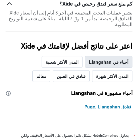
كم يبلغ سعر فندق رخيص في Xide؟
الذي
حسب
عُثر
النجوم
تشير عمليات البحث المجمعة في آخر 3 أيام إلى أن أسعار Xide
عليه
يتضمن
الفنادق الرخيصة تبدأ من 0 ﷼ / الليلة ، بناءً على شعبية التواريخ
خلال
المخطط
المطلوبة.
آخر
1
3
محور
أيام
X
اعثر على نتائج أفضل لإقامتك في Xide
الذي
يعرض
فئات
أحياء في Liangshan
المدن الأكثر شعبية
الفنادق
بالنجوم.
يتضمن
المدن الأكثر شهرة
فنادق في الصين
معالم
المخطط
1
أحياء مشهورة في Liangshan
محور
Y
الذي
فنادق Puge, Liangshan
يعرض
متوسط
سعر
غرفة
في
*
يحاول HotelsCombined بشكل دائم الحصول على الأسعار الدقيقة، ولكن