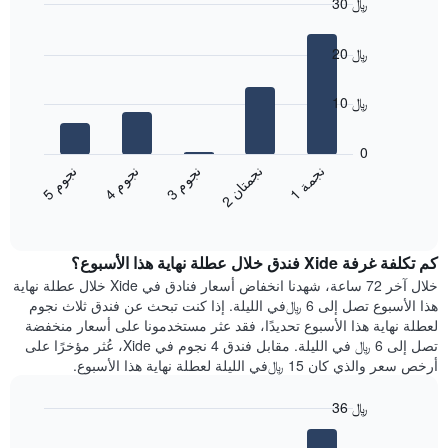
30 ﷼
Bar
Chart
graphic.
chart
20 ﷼
with
5
bars.
10 ﷼
يعرض
المخطط
0
التالي
ن
م
ن
ن
ن
ة
ن
م
ن
م
متوسط
3
ج
و
1
ج
م
5
ج
و
4
ج
و
2
ج
م
ت
ا
End
سعر
of
الغرفة
interactive
هذه
chart
كم تكلفة غرفة Xide فندق خلال عطلة نهاية هذا الأسبوع؟
الليلة
الذي
خلال آخر 72 ساعة، شهدنا انخفاض أسعار فنادق في Xide خلال عطلة نهاية
عُثر
هذا الأسبوع تصل إلى 6 ﷼في الليلة. إذا كنت تبحث عن فندق ثلاث نجوم
عليه
لعطلة نهاية هذا الأسبوع تحديدًا، فقد عثر مستخدمونا على أسعار منخفضة
خلال
تصل إلى 6 ﷼ في الليلة. مقابل فندق 4 نجوم في Xide، عُثر مؤخرًا على
آخر
أرخص سعر والذي كان 15 ﷼في الليلة لعطلة نهاية هذا الأسبوع.
3
أيام
36 ﷼
مع
Bar
Chart
التصنيف
graphic.
chart