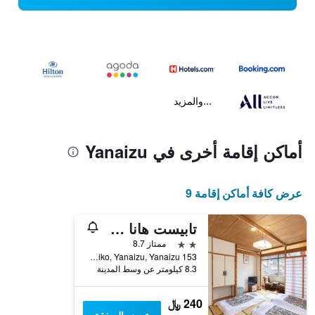
...والمزيد
أماكن إقامة أخرى في Yanaizu
عرض كافة أماكن إقامة 9
تابيست هانا هوتل تاكينويا أيزو يانايزو
2 نجمتين
ممتاز 8.7
153 Jikemachiko, Yanaizu, Yanaizu, اليابان
8.3 كيلومتر عن وسط المدينة
240 ﷼