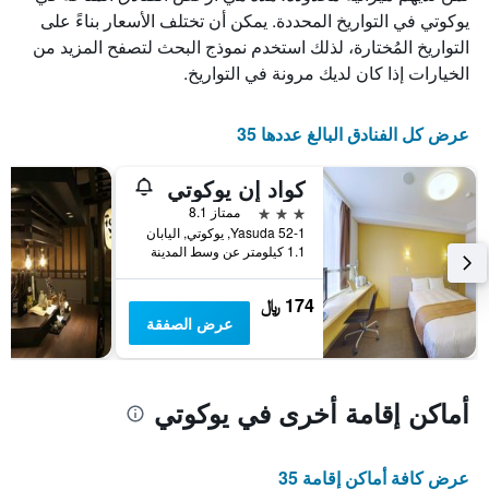
الذي
يوكوتي في التواريخ المحددة. يمكن أن تختلف الأسعار بناءً على
يعرض
التواريخ المُختارة، لذلك استخدم نموذج البحث لتصفح المزيد من
أيام
الخيارات إذا كان لديك مرونة في التواريخ.
الأسبوع.
يتضمن
المخطط
عرض كل الفنادق البالغ عددها 35
التالي
1
كواد إن يوكوتي
محور
Y
3 نجوم
ممتاز 8.1
الذي
52-1 Yasuda, يوكوتي, اليابان
يعرض
1.1 كيلومتر عن وسط المدينة
متوسط
سعر
174 ﷼
غرفة
عرض الصفقة
أماكن إقامة أخرى في يوكوتي
عرض كافة أماكن إقامة 35