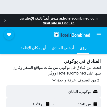
ar.hotelscombined.com
متوفر أيضاً باللغة الإنجليزية.
Visit site in English
رؤى
أرخص الفنادق
أين مكان الإقامة
الفنادق في يوكوتي
ابحث عن فنادق في يوكوتي من مئات مواقع السفر وقارن
بينها على HotelsCombined ووفّر.
2 من الضيوف، غرفة واحدة
يوكوتي، اليابان
س 15/8
-
ح 16/8