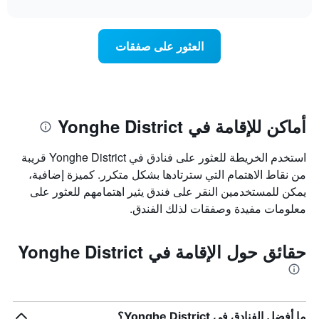
interactive
1
سعر
chart
محور
غرفة
Y
عند
العثور على صفقات
الذي
اقتراب
يعرض
تاريخ
متوسط
الإقامة
سعر
يتضمن
غرفة
المخطط
1
أماكن للإقامة في Yonghe District
محور
X
استخدم الخريطة للعثور على فنادق في Yonghe District قريبة
الذي
يعرض
من نقاط الاهتمام التي سترتادها بشكل متكرر. كميزة إضافية،
عدد
يمكن للمستخدمين النقر على فندق يثير اهتمامهم للعثور على
الأيام
معلومات مفيدة وصفقات لذلك الفندق.
قبل
الإقامة
يتضمن
حقائق حول الإقامة في Yonghe District
المخطط
التالي
1
محور
Y
ما أفضل الفنادق في Yonghe District؟