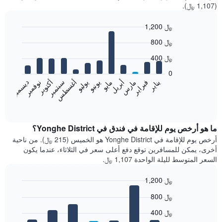
(1,107 ﷼).
1,200 ﷼
Bar
Chart
800 ﷼
graphic.
chart
with
400 ﷼
12
bars.
0
فبراير
مايو
أغسطس
نوفمبر
يناير
أبريل
يوليو
أكتوبر
مارس
يونيو
سبتمبر
ديسمبر
يعرض
المخطط
End
of
التالي
interactive
متوسط
chart
سعر
ما هو أرخص يوم للإقامة في فندق في Yonghe District؟
غرفة
أرخص يوم للإقامة في Yonghe District هو الخميس (215 ﷼). من ناحية
كل
أخرى، يمكن للمسافرين توقع دفع أعلى سعر في الثلاثاء، عندما يكون
شهر
السعر المتوسط لليلة الواحدة 1,107 ﷼.
يتضمن
المخطط
1,200 ﷼
1
Bar
محور
Chart
800 ﷼
graphic.
chart
X
with
الذي
400 ﷼
7
يعرض