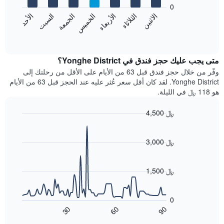
bars.
0
الشهور.
الاثنين
الخميس
الأحد
الأربعاء
السبت
الثلاثاء
الجمعة
يتضمن
يعرض
المخطط
المخطط
End
التالي
of
التالي
interactive
1
متوسط
chart
محور
سعر
متى يجب عليك حجز فندق في Yonghe District؟
Y
غرفة
وفّر من خلال حجز فندق قبل 63 من الأيام على الأقل من رحلتك إلى
الذي
كل
Yonghe District. لقد كان أقل سعر عُثر عليه عند الحجز قبل 63 من الأيام
يعرض
يوم
هو 118 ﷼ في الليلة.
متوسط
في
سعر
الأسبوع
4,500 ﷼
غرفة
يتضمن
Line
المخطط
Chart
graphic.
chart
1
with
3,000 ﷼
محور
90
X
data
الذي
points.
1,500 ﷼
يعرض
أيام
يعرض
الأسبوع.
المخطط
0
يتضمن
التالي
60
90
30
المخطط
كيفية
End
of
التالي
تغير