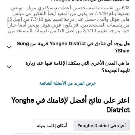
الذي
يعرض
608 من تقييمات المستخدمين أعطت ديسكفري موتل - يونغي
متوسط
تصنيفاً يبلغ 7.4/10.قد يكون من المفيد أيضاً التفكير في ميتس
سعر
هابي هوتل والذي حصل على درجة تقييم تبلغ 7.3/10 من اصل 83
غرفة
من تقييمات المستخدمين. قد يكون فويي هوتل يونجي أيضاً خياراً
جيداً بدرجة تقييم 8.1/10 من أصل 176 من تقييمات المستخدمين
هل يوجد أي فنادق في Yonghe District قريبة من Sung
Shan؟
ما هي المدن الأخرى التي يمكنك الإقامة فيها عند زيارة
تايبيه الجديدة؟
عرض المزيد من الأسئلة الشائعة
اعثر على نتائج أفضل لإقامتك في Yonghe
District
أحياء في Yonghe District
أمكان إقامة بديلة