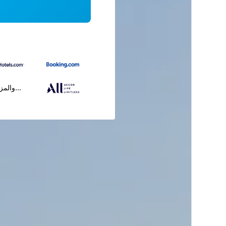
...والمز