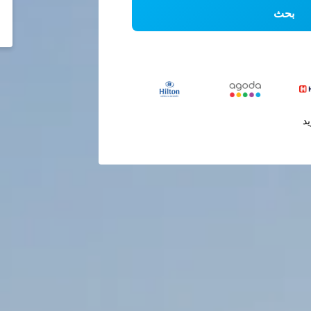
بحث
يد