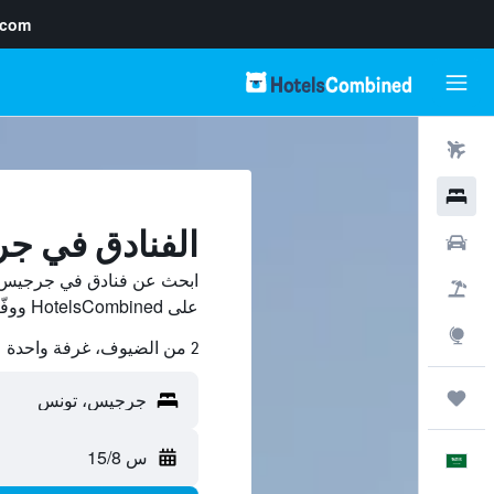
.com
رحلات طيران
فنادق
الفنادق في ج
سيارات
ابحث عن فنادق في جرجيس م
حزم العروض
على HotelsCombined ووفّر.
استكشاف
2 من الضيوف، غرفة واحدة
رحلات
س 15/8
العَرَبِيَّة