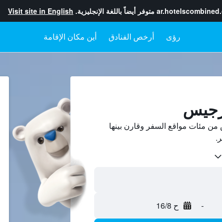
ar.hotelscombined
متوفر أيضاً باللغة الإنجليزية.
Visit site in English
رؤى
أرخص الفنادق
أين مكان الإقامة
رجيس
ن مئات مواقع السفر وقارن بينها
-
ح 16/8