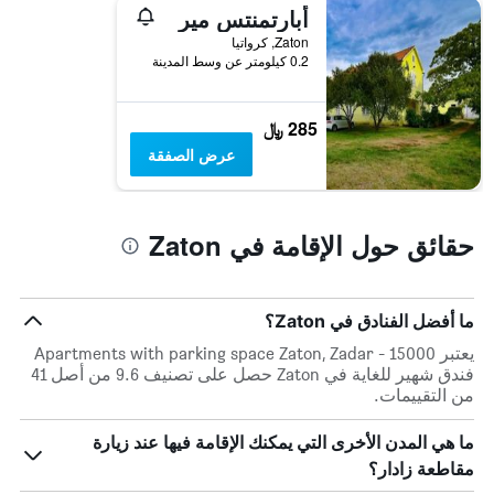
أيام
أبارتمنتس مير
الأسبوع.
Zaton, كرواتيا
يتضمن
0.2 كيلومتر عن وسط المدينة
المخطط
التالي
1
285 ﷼
محور
عرض الصفقة
Y
الذي
يعرض
متوسط
حقائق حول الإقامة في Zaton
سعر
غرفة
ما أفضل الفنادق في Zaton؟
يعتبر Apartments with parking space Zaton, Zadar - 15000
فندق شهير للغاية في Zaton حصل على تصنيف 9.6 من أصل 41
من التقييمات.
ما هي المدن الأخرى التي يمكنك الإقامة فيها عند زيارة
مقاطعة زادار؟