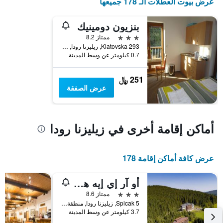
عرض بيوت العطلات الـ 178 جميعها
بنزيون دومينيك
3 نجوم
ممتاز 8.2
Klatovska 293, زيليزنا رودا, منطقة بيلزن, جمهورية التشيك
0.7 كيلومتر عن وسط المدينة
251 ﷼
عرض الصفقة
أماكن إقامة أخرى في زيليزنا رودا
عرض كافة أماكن إقامة 178
أو آر إي إيه هوتل شبيتشاك شومافا
3 نجوم
ممتاز 8.6
Spicak 5, زيليزنا رودا, منطقة بيلزن, جمهورية التشيك
3.7 كيلومتر عن وسط المدينة