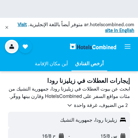
ar.hotelscombined.com
متوفر أيضاً باللغة الإنجليزية.
Visit
site in English
أرخص الفنادق
أين مكان الإقامة
إيجارات العطلات في زيليزنا رودا
ابحث عن بيوت العطلات في زيليزنا رودا، جمهورية التشيك من
مئات مواقع السفر على HotelsCombined وقارن بينها ووفّر.
2 من الضيوف، غرفة واحدة
زيليزنا رودا، جمهورية التشيك
س 15/8
-
ح 16/8