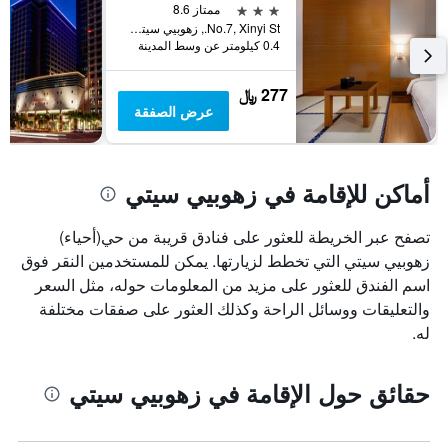
3 نجوم
ممتاز 8.6
No.7, Xinyi St., زهوبيي سيتي, تايوان
0.4 كيلومتر عن وسط المدينة
277 ﷼
عرض الصفقة
أماكن للإقامة في زهوبيي سيتي
تصفح عبر الخريطة للعثور على فنادق قريبة من حي(أحياء)
زهوبيي سيتي التي تخطط لزيارتها. يمكن للمستخدمين النقر فوق
اسم الفندق للعثور على مزيد من المعلومات حوله، مثل السعر
والتعليقات ووسائل الراحة وكذلك العثور على صفقات مختلفة
له.
حقائق حول الإقامة في زهوبيي سيتي