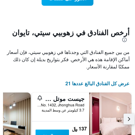
يعرض
اقتراب
تاريخ
فئات
الإقامة
الفنادق
يتضمن
بالنجوم.
يتضمن
المخطط
1
المخطط
أرخص الفنادق في زهوبيي سيتي، تايوان
1
محور
X
محور
Y
الذي
من بين جميع الفنادق التي وجدناها في زهوبيي سيتي، فإن أسعار
الذي
يعرض
عدد
يعرض
أماكن الإقامة هذه هي الأرخص. فكر بتواريخ بديلة إن كان ذلك
الأيام
متوسط
ممكنًا لمقارنة الأسعار.
قبل
سعر
غرفة
الإقامة
في
يتضمن
عرض كل الفنادق البالغ عددها 21
عطلة
المخطط
نهاية
التالي
جيست موتل - زوبي برانش
1
هذا
محور
الأسبوع
No. 1432, Jhonghua Road, زهوبيي سيتي, تايوان
Y
خلال
3.7 كيلومتر عن وسط المدينة
آخر
الذي
3
يعرض
أيام
متوسط
137 ﷼
سعر