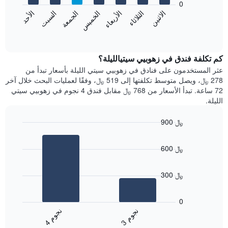
0
الشهور.
الاثنين
الثلاثاء
الأربعاء
الخميس
الجمعة
السبت
الأحد
يتضمن
يعرض
المخطط
المخطط
End
التالي
of
التالي
interactive
1
متوسط
chart
محور
سعر
كم تكلفة فندق في زهوبيي سيتيالليلة؟
Y
غرفة
عثر المستخدمون على فنادق في زهوبيي سيتي الليلة بأسعار تبدأ من
الذي
كل
278 ﷼، ويصل متوسط تكلفتها إلى 519 ﷼، وفقًا لعمليات البحث خلال آخر
يعرض
يوم
72 ساعة. تبدأ الأسعار من 768 ﷼ مقابل فندق 4 نجوم في زهوبيي سيتي
متوسط
في
الليلة.
سعر
الأسبوع
غرفة
يتضمن
900 ﷼
المخطط
Bar
1
Chart
graphic.
chart
محور
600 ﷼
with
X
2
الذي
bars.
يعرض
300 ﷼
أيام
يعرض
الأسبوع.
المخطط
0
يتضمن
التالي
ن
م
ن
م
المخطط
متوسط
3
ج
و
4
ج
و
التالي
End
سعر