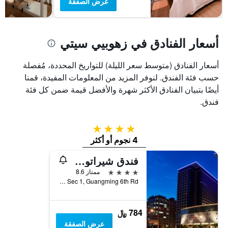
عرض الصفقة
غرفة
أسعار الفنادق في زهوبيي سيتي
أسعار الفنادق (متوسط سعر الليلة) للتواريخ المحددة، مُفصلة
حسب فئة الفندق. لنوفر المزيد من المعلومات المفيدة، قمنا
أيضًا بتبيان الفنادق الأكثر شهرة والأفضل قيمة ضمن كل فئة
فندق.
4 نجوم
4 نجوم أو أكثر
فندق شيراتون هشينشو
4 نجوم
ممتاز 8.6
No. 265, Dong Sec 1, Guangming 6th Rd, زهوبيي سيتي, تايوان
784 ﷼
عرض الصفقة