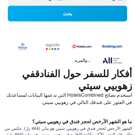
بحث
...والمزيد
أفكار للسفر حول الفنادقفي
زهوبيي سيتي
استخدم نصائح HotelsCombined التي تدعمها البيانات لمساعدتك
في العثور على فندقك التالي في زهوبيي سيتي.
ما هو الشهر الأرخص لحجز فندق في زهوبيي سيتي؟
الشهر الأرخص لحجز فندق في زهوبيي سيتي هو يناير (464 ﷼). عكس من
ذلك، فإن الشهر الأكثر تكلفة للإقامة في زهوبيي سيتي هو يوليو (664 ﷼).