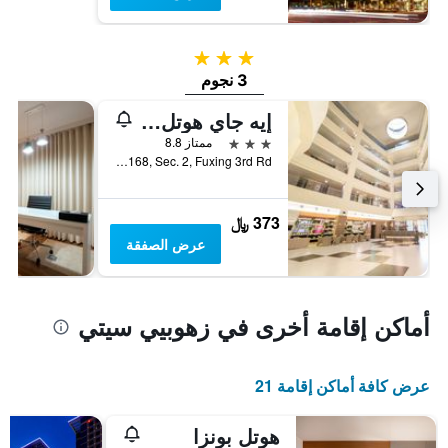
3 نجوم
3 نجوم
إيه جاي هوتل شينشو
3 نجوم
ممتاز 8.8
14F., No.168, Sec. 2, Fuxing 3rd Rd., زهوبيي سيتي, تايوان
373 ﷼
عرض الصفقة
أماكن إقامة أخرى في زهوبيي سيتي
عرض كافة أماكن إقامة 21
هوتل بونزا