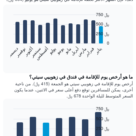
750 ﷼
Bar
Chart
500 ﷼
graphic.
chart
with
250 ﷼
12
bars.
0
فبراير
مايو
أغسطس
نوفمبر
يناير
أبريل
يوليو
أكتوبر
مارس
يونيو
سبتمبر
ديسمبر
يعرض
المخطط
End
of
التالي
interactive
متوسط
chart
سعر
ما هو أرخص يوم للإقامة في فندق في زهوبيي سيتي؟
غرفة
أرخص يوم للإقامة في زهوبيي سيتي هو الجمعة (415 ﷼). من ناحية
كل
أخرى، يمكن للمسافرين توقع دفع أعلى سعر في الاثنين، عندما يكون
شهر
السعر المتوسط لليلة الواحدة 678 ﷼.
يتضمن
المخطط
750 ﷼
1
Bar
محور
Chart
500 ﷼
graphic.
chart
X
with
الذي
250 ﷼
7
يعرض
bars.