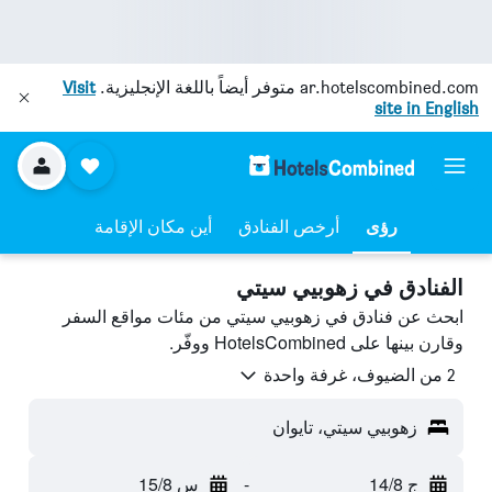
ar.hotelscombined.com
متوفر أيضاً باللغة الإنجليزية.
Visit
site in English
رؤى
أرخص الفنادق
أين مكان الإقامة
الفنادق في زهوبيي سيتي
ابحث عن فنادق في زهوبيي سيتي من مئات مواقع السفر
وقارن بينها على HotelsCombined ووفّر.
2 من الضيوف، غرفة واحدة
زهوبيي سيتي، تايوان
ج 14/8
-
س 15/8