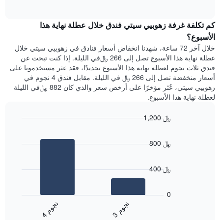
1
of
الغرفة
interactive
محور
هذه
chart
Y
كم تكلفة غرفة زهوبيي سيتي فندق خلال عطلة نهاية هذا
الليلة
الذي
الذي
الأسبوع؟
يعرض
عُثر
خلال آخر 72 ساعة، شهدنا انخفاض أسعار فنادق في زهوبيي سيتي خلال
متوسط
عليه
عطلة نهاية هذا الأسبوع تصل إلى 266 ﷼في الليلة. إذا كنت تبحث عن
سعر
خلال
فندق ثلاث نجوم لعطلة نهاية هذا الأسبوع تحديدًا، فقد عثر مستخدمونا على
غرفة
آخر
أسعار منخفضة تصل إلى 266 ﷼ في الليلة. مقابل فندق 4 نجوم في
3
زهوبيي سيتي، عُثر مؤخرًا على أرخص سعر والذي كان 882 ﷼في الليلة
أيام
لعطلة نهاية هذا الأسبوع.
مع
التصنيف
1,200 ﷼
حسب
النجوم
Bar
Chart
graphic.
يتضمن
chart
800 ﷼
with
المخطط
2
1
bars.
محور
400 ﷼
X
يعرض
التي
المخطط
تعرض
0
التالي
فئات
ن
م
ن
م
متوسط
الفنادق
3
ج
و
4
ج
و
End
سعر