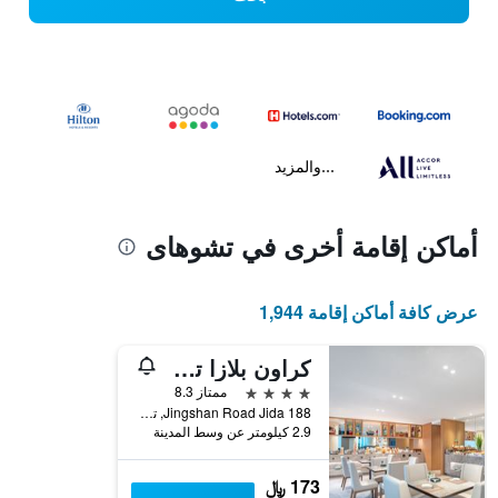
...والمزيد
أماكن إقامة أخرى في تشوهاى
عرض كافة أماكن إقامة 1,944
كراون بلازا تشوهاي سيتي سنتر بي آيتش جي
4 نجوم
ممتاز 8.3
188 Jingshan Road Jida, تشوهاى, الصين
2.9 كيلومتر عن وسط المدينة
173 ﷼