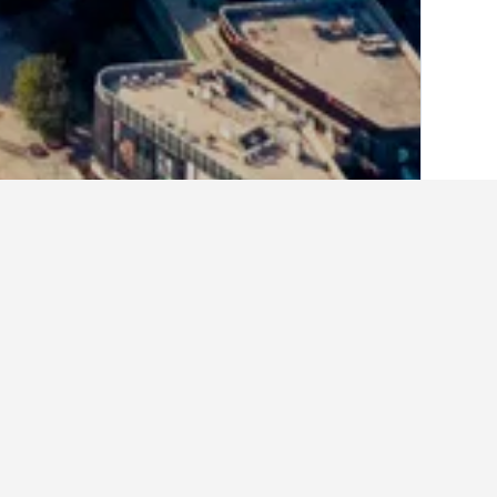
الصفحة الرئيسية
الصين
243,007
شاندونغ
9
أماكن إقامة أخرى 
عرض كافة أماكن إقامة 1,714