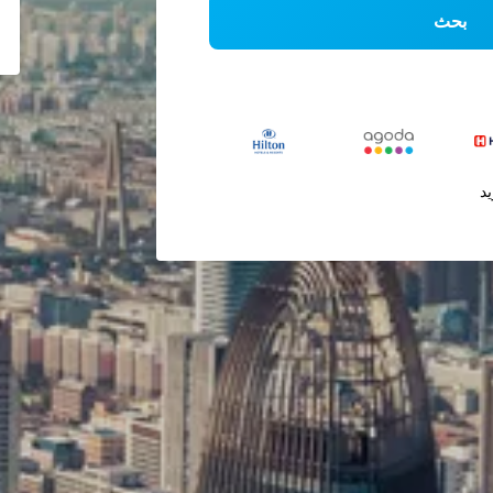
بحث
يد