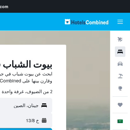
.com
رحلات طيران
فنادق
بيوت الشباب 
سيارات
ابحث عن بيوت شباب في جين
حزم العروض
وقارن بينها على HotelsCombined ووفّر.
استكشاف
2 من الضيوف، غرفة واحدة
رحلات
خ 13/8
العَرَبِيَّة