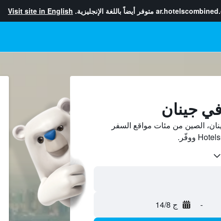
ar.hotelscombined
متوفر أيضاً باللغة الإنجليزية.
Visit site in English
في جينان
ان، الصين من مئات مواقع السفر
-
ج 14/8