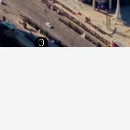
11,90
جينان
1,714
جينان
21
في جينان