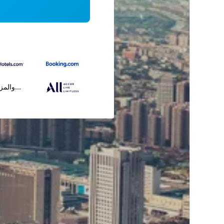
...والمز