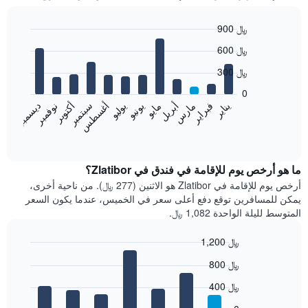
900 ﷼
Bar
Chart
600 ﷼
graphic.
chart
with
300 ﷼
12
bars.
0
فبراير
مايو
أغسطس
نوفمبر
يناير
أبريل
يوليو
أكتوبر
مارس
يونيو
سبتمبر
ديسمبر
يعرض
المخطط
End
of
التالي
interactive
متوسط
chart
سعر
ما هو أرخص يوم للإقامة في فندق في Zlatibor؟
غرفة
أرخص يوم للإقامة في Zlatibor هو الاثنين (277 ﷼). من ناحية أخرى،
كل
يمكن للمسافرين توقع دفع أعلى سعر في الخميس، عندما يكون السعر
شهر
المتوسط لليلة الواحدة 1,082 ﷼.
يتضمن
المخطط
1,200 ﷼
1
Bar
محور
Chart
800 ﷼
graphic.
chart
X
with
الذي
400 ﷼
7
يعرض
bars.