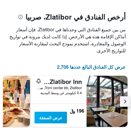
يتضمن
بالنجوم.
يتضمن
المخطط
1
المخطط
أرخص الفنادق في Zlatibor، صربيا
1
محور
X
محور
من بين جميع الفنادق التي وجدناها في Zlatibor، فإن أسعار
Y
الذي
الذي
يعرض
أماكن الإقامة هذه هي الأرخص. إذا كانت لديك مرونة في تواريخ
عدد
يعرض
الوصول والمغادرة، استخدم نموذج البحث لمقارنة الأسعار
الأيام
متوسط
للتواريخ الأخرى.
قبل
سعر
غرفة
الإقامة
في
يتضمن
عرض كل الفنادق البالغ عددها 2,706
عطلة
المخطط
نهاية
التالي
Alibi Zlatibor Inn
1
هذا
محور
الأسبوع
Trzni centar bb, Zlatibor, صربيا
Y
خلال
0.4 كيلومتر عن وسط المدينة
آخر
الذي
3
يعرض
أيام
متوسط
196 ﷼
سعر
عرض الصفقة
غرفة