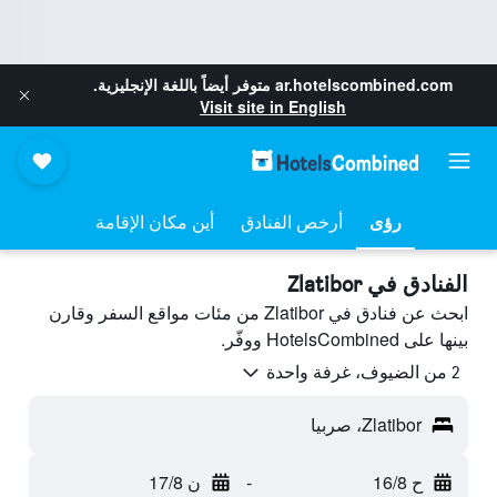
ar.hotelscombined.com
متوفر أيضاً باللغة الإنجليزية.
Visit site in English
رؤى
أرخص الفنادق
أين مكان الإقامة
الفنادق في Zlatibor
ابحث عن فنادق في Zlatibor من مئات مواقع السفر وقارن
بينها على HotelsCombined ووفّر.
2 من الضيوف، غرفة واحدة
Zlatibor، صربيا
ح 16/8
-
ن 17/8