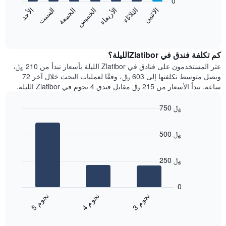
0
الشهور.
الاثنين
الخميس
الأحد
الأربعاء
السبت
الثلاثاء
الجمعة
يتضمن
يعرض
المخطط
المخطط
End
التالي
of
التالي
interactive
1
متوسط
chart
محور
سعر
كم تكلفة فندق في Zlatiborالليلة؟
Y
غرفة
عثر المستخدمون على فنادق في Zlatibor الليلة بأسعار تبدأ من 210 ﷼،
الذي
كل
ويصل متوسط تكلفتها إلى 603 ﷼، وفقًا لعمليات البحث خلال آخر 72
يعرض
يوم
ساعة. تبدأ الأسعار من 215 ﷼ مقابل فندق 4 نجوم في Zlatibor الليلة.
متوسط
في
سعر
الأسبوع
750 ﷼
غرفة
يتضمن
Bar
المخطط
Chart
graphic.
chart
1
500 ﷼
with
محور
3
X
bars.
الذي
250 ﷼
يعرض
يعرض
أيام
المخطط
0
الأسبوع.
التالي
ن
م
ن
م
ن
م
يتضمن
متوسط
4
ج
و
3
ج
و
5
ج
و
المخطط
End
سعر
of
التالي
الغرفة
interactive
1