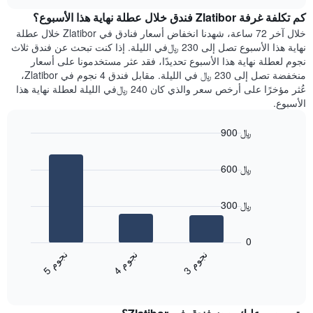
هذه
chart
محور
كم تكلفة غرفة Zlatibor فندق خلال عطلة نهاية هذا الأسبوع؟
الليلة
Y
الذي
خلال آخر 72 ساعة، شهدنا انخفاض أسعار فنادق في Zlatibor خلال عطلة
الذي
عُثر
نهاية هذا الأسبوع تصل إلى 230 ﷼في الليلة. إذا كنت تبحث عن فندق ثلاث
يعرض
عليه
نجوم لعطلة نهاية هذا الأسبوع تحديدًا، فقد عثر مستخدمونا على أسعار
متوسط
خلال
منخفضة تصل إلى 230 ﷼ في الليلة. مقابل فندق 4 نجوم في Zlatibor،
سعر
آخر
عُثر مؤخرًا على أرخص سعر والذي كان 240 ﷼في الليلة لعطلة نهاية هذا
غرفة
3
الأسبوع.
أيام
مع
900 ﷼
التصنيف
Bar
حسب
Chart
graphic.
chart
النجوم
600 ﷼
with
يتضمن
3
المخطط
bars.
1
300 ﷼
محور
يعرض
X
المخطط
0
التي
التالي
ن
م
ن
م
ن
م
تعرض
متوسط
4
ج
و
3
ج
و
5
ج
و
فئات
End
سعر
of
الفنادق
الغرفة
interactive
بالنجوم.
خلال
chart
يتضمن