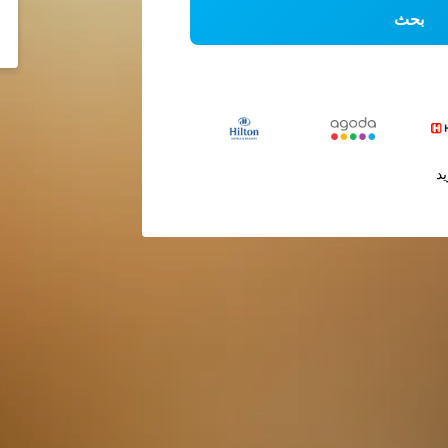
بحث
يد