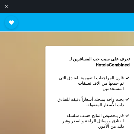
تعرف على سبب حب المسافرين لـ
HotelsCombined
قارن المراجعات التقييمية للفنادق التي
تم جمعها من آلاف تعليقات
المستخدمين.
بحث واحد يمنحك أسعاراً دقيقة للفنادق
ذات الأسعار المعقولة.
قم بتخصيص النتائج حسب سلسلة
الفنادق ووسائل الراحة والسعر وغير
ذلك من الأمور.