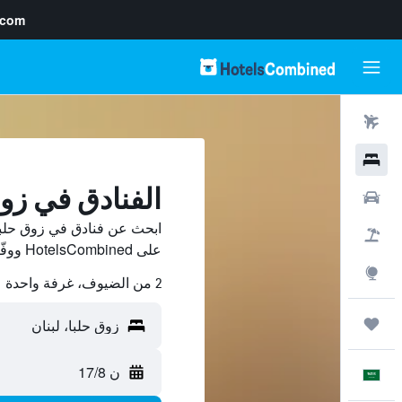
.com
رحلات طيران
فنادق
الفنادق في زو
سيارات
ابحث عن فنادق في زوق حلبا
حزم العروض
على HotelsCombined ووفّر.
استكشاف
2 من الضيوف، غرفة واحدة
رحلات
ن 17/8
العَرَبِيَّة