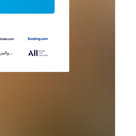
...والمز