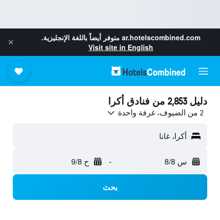
ar.hotelscombined.com
متوفر أيضاً باللغة الإنجليزية.
Visit site in English
دليل 2,853 من فنادق أكرا
2 من الضيوف، غرفة واحدة
أكرا، غانا
س 8/8
-
ح 9/8
بحث