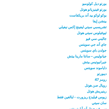
بورتو ديل كولومبو
بورتو فينيزيانو هوتل
بوكو لوكو بيد أند بريكفاست
بينشن إيفا
تشريسبي سيتي ليفينج إكس نيفيلي
ثيوفيلوس سيتي هوتل
جاليني سي فيو
جاي آند جي سويتس
جولدن باي سويتس
جيانوليس – سانتا مارينا بيتش
جيرانيوتيس بيتش
داياموند سويتس
ديبورتو
رومز 47
رويال صن هوتل
رينيريش هوتل
زيوس فيليدج ريزورت - لبالغين فقط
سان سيتي
سي فيو هوتل آند آبارتمينتس