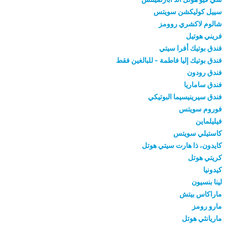
سييل كوليكشن سويتس
شالوم لاكشري روومز
فريني هوتيل
فندق بوتيك أفرا سيتي
فندق بوتيك إليا فاطمة - للبالغين فقط
فندق رودون
فندق ساماريا
فندق سيرينيسيما البوتيكي
فوروم سويتس
فيليلماين
كاستيلي سويتس
كايدون، ذا هارت سيتي هوتل
كريتي هوتل
كيدونيا
لينا بنسيون
ماراكاس بيتش
مارو رومز
ماريانثي هوتل