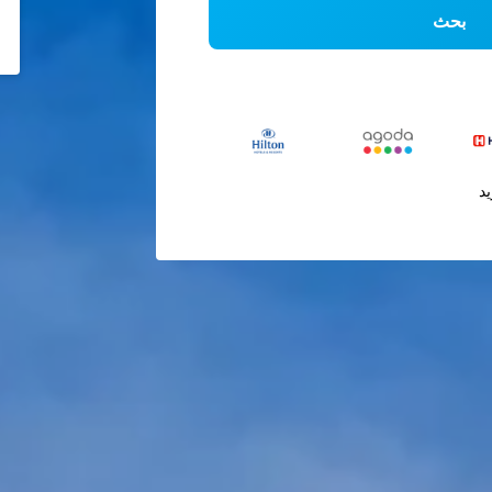
بحث
يد