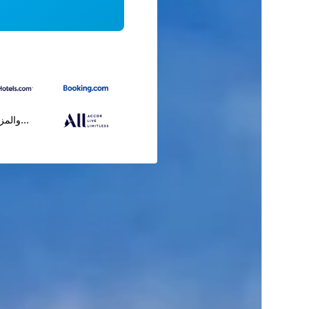
...والمز