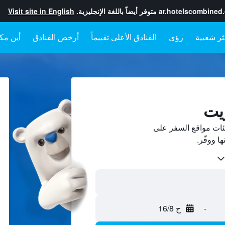
ar.hotelscombined
متوفر أيضاً باللغة الإنجليزية.
Visit site in English
رؤى
الفنادق الأعلى تقييماً
أرخص الفنادق
أين مكا
يت
ات مواقع السفر على
-
ح 16/8