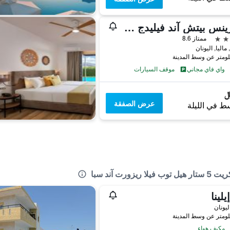
سيرينس بيتش آند فيليدج - شامامل جميع الخدمات
ممتاز 8.6
واي فاي مجاني
موقف السيارات
عرض الصفقة
ط في الليلة
ت آند سبا
إيلينا
اليونان
مكيف هواء