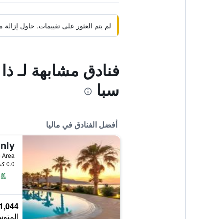
لم يتم العثور على تقييمات. حاول إزال
سبا
أفضل الفنادق في ماليا
enade Area
0.0 كيلومتر عن وسط المدينة
1,044 ﷼
المتوس