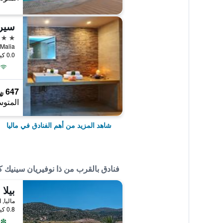
4 نجوم
Malia, ماليا, اليونان
0.0 كيلومتر عن وسط المدينة
647 ﷼
المتوس
شاهد المزيد من أهم الفنادق في ماليا
فنادق بالقرب من ذا نوفيريان سينيك كريت 5 ستار هيل توب فيلا ريزور
بيلا 
ماليا, 
0.8 كيلومتر عن وسط المدينة