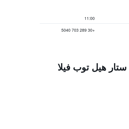
11:00
+30 289 703 5040
لمزايا ووسائل الراحة في ذا نوفيريان سينيك كريت 5 ستار هيل توب فيلا