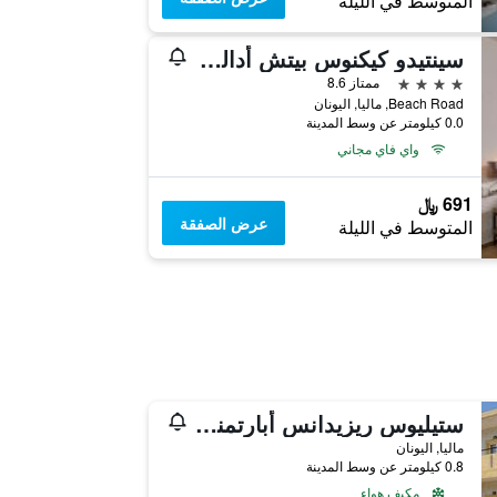
المتوسط في الليلة
سينتيدو كيكنوس بيتش أدالتس أونلي - شامامل جميع الخدمات
4 نجوم
ممتاز 8.6
Beach Road, ماليا, اليونان
0.0 كيلومتر عن وسط المدينة
واي فاي مجاني
691 ﷼
عرض الصفقة
المتوسط في الليلة
ستيليوس ريزيدانس أبارتمنتس
ماليا, اليونان
0.8 كيلومتر عن وسط المدينة
مكيف هواء