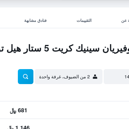
 عن
التقييمات
فنادق مشابهة
ت 5 ستار هيل توب فيلا ريزورت آند سبا
2 من الضيوف، غرفة واحدة
681 ﷼
1,146 ﷼