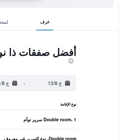
غرف
لمحة
أفضل صفقات ذا نوفيريان سينيك كري
خ 13/8
-
ج 14/8
نوع الإقامة
Double room، 1 سرير توأم
Double room، نوع السرير غير معروف