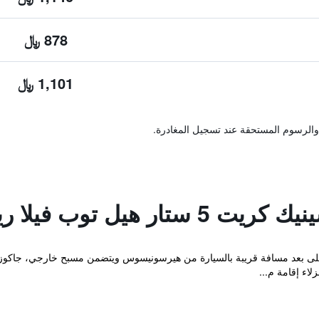
878 ﷼
1,101 ﷼
والرسوم المستحقة عند تسجيل المغادرة.
توب فيلا ريزورت آند سبا
على بعد مسافة قريبة بالسيارة من هيرسونيسوس ويتضمن مسبح خارجي، جاكوز
لاء إقامة م...