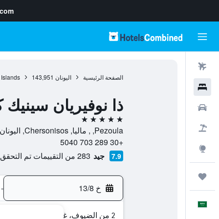
.com
رحلات طيران
الصفحة الرئيسية
اليونان
143,951
 Islands
فنادق
ذا نوفيريان سينيك كريت 5 ستار هيل توب فيلا ر
سيارات
5 نجوم
حزم العروض
Pezoula, , ماليا, Chersonisos, اليونان
+30 289 703 5040
استكشاف
جيد
283 من التقييمات تم التحقق منها
7.9
رحلات
خ 13/8
-
العَرَبِيَّة
2 من الضيوف، غرفة واحدة