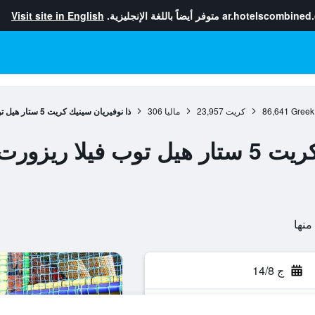
ar.hotelscombined
متوفر أيضاً باللغة الإنجليزية.
Visit site in English
Greek
86,641
كريت
23,957
ماليا
306
ذا نوفيريان سينيك كريت 5 ستار هيل توب فيلا ريزورت آند سبا
يزورت آند سبا
ج 14/8