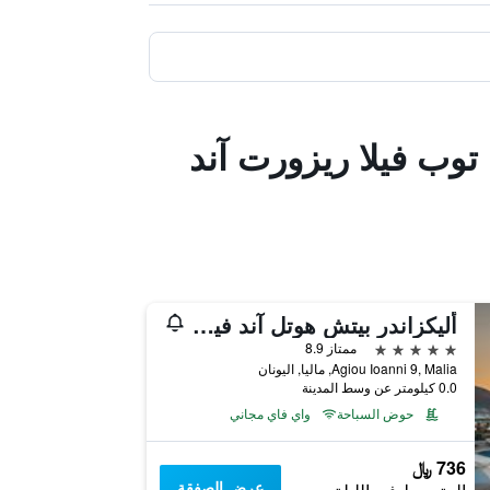
يريان سينيك كريت 5 ستار هيل توب فيلا ريزورت آند
أليكزاندر بيتش هوتل آند فيليدج ريزورت
5 نجوم
ممتاز 8.9
Agiou Ioanni 9, Malia, ماليا, اليونان
0.0 كيلومتر عن وسط المدينة
حوض السباحة
واي فاي مجاني
736 ﷼
عرض الصفقة