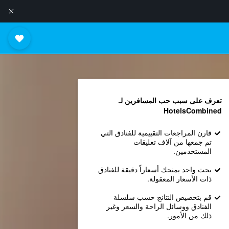
تعرف على سبب حب المسافرين لـ
HotelsCombined
قارن المراجعات التقييمية للفنادق التي
تم جمعها من آلاف تعليقات
المستخدمين.
بحث واحد يمنحك أسعاراً دقيقة للفنادق
ذات الأسعار المعقولة.
قم بتخصيص النتائج حسب سلسلة
الفنادق ووسائل الراحة والسعر وغير
ذلك من الأمور.