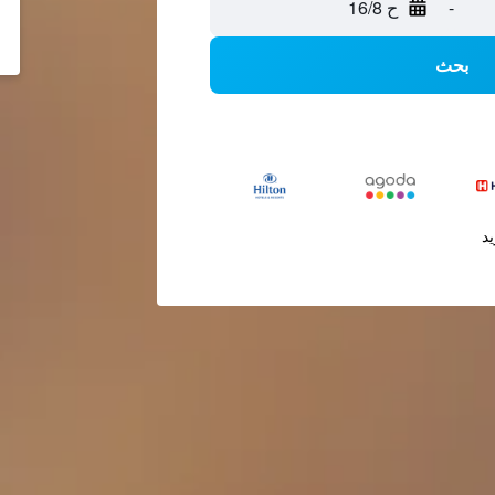
-
ح 16/8
بحث
يد