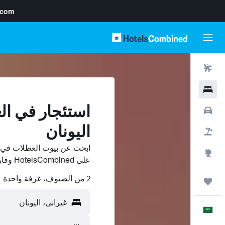
.com
رحلات طيران
فنادق
استئجار في ال
سيارات
اليونان
حزم العروض
ابحث عن بيوت العطلات في غ
استكشاف
على HotelsCombined وقارن بينها ووفّر.
2 من الضيوف، غرفة واحدة
رحلات
العَرَبِيَّة