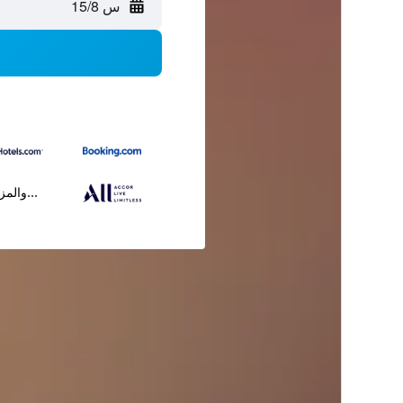
س 15/8
...والمز