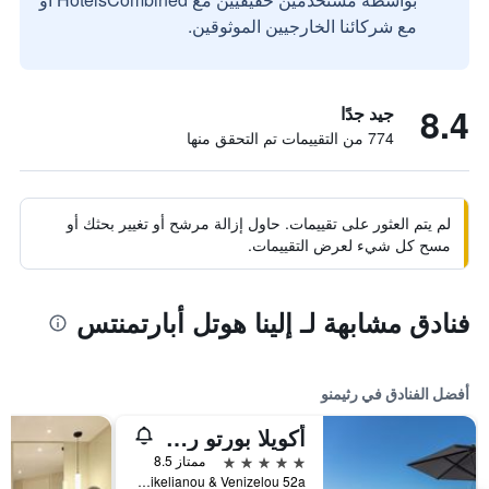
مع شركائنا الخارجيين الموثوقين.
8.4
جيد جدًا
774 من التقييمات تم التحقق منها
لم يتم العثور على تقييمات. حاول إزالة مرشح أو تغيير بحثك أو
مسح كل شيء لعرض التقييمات.
فنادق مشابهة لـ إلينا هوتل أبارتمنتس
أفضل الفنادق في رثيمنو
أكويلا بورتو ريثيمنو
5 نجوم
ممتاز 8.5
Sikelianou & Venizelou 52a, رثيمنو, اليونان