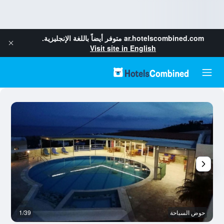
ar.hotelscombined.com
متوفر أيضاً باللغة الإنجليزية.
Visit site in English
حوض السباحة
1/39
آخ