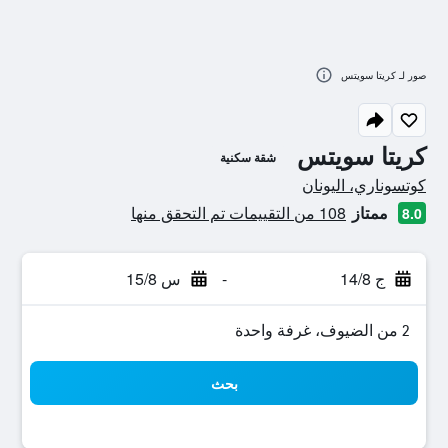
صور لـ كريتا سويتس
كريتا سويتس
شقة سكنية
تقييم فئة 0
كوتسوناري، اليونان
ممتاز
108 من التقييمات تم التحقق منها
8.0
ج 14/8
-
س 15/8
2 من الضيوف، غرفة واحدة
بحث