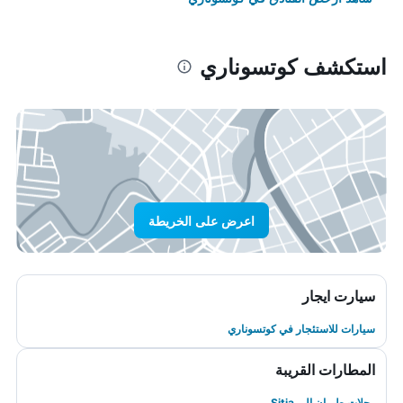
استكشف كوتسوناري
اعرض على الخريطة
سيارت ايجار
سيارات للاستئجار في كوتسوناري
المطارات القريبة
رحلات طيران إلى Sitia