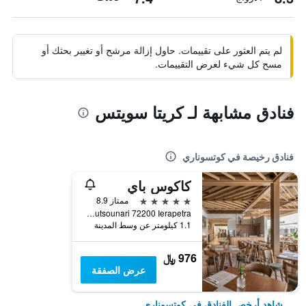
لم يتم العثور على تقييمات. حاول إزالة مرشح أو تغيير بحثك أو
مسح كل شيء لعرض التقييمات.
فنادق مشابهة لـ كريتا سويتس
فنادق رخيصة في كوتسوناري
كاكوس باي
5 نجوم
ممتاز 8.9
Koutsounari 72200 Ierapetra, كوتسوناري, اليونان
1.1 كيلومتر عن وسط المدينة
976 ﷼
عرض الصفقة
شاهد أرخص الفنادق في كوتسوناري