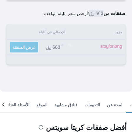
صفقات من
663 ﷼
/
أرخص سعر الليلة الواحدة
مزود
الإجمالي في الليلة
663 ﷼
عرض الصفقة
لمحة عن
التقييمات
فنادق مشابهة
الموقع
الأسئلة الشائعة
أفضل صفقات كريتا سويتس