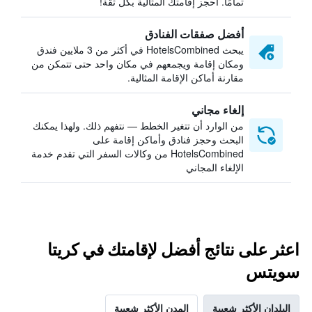
تمامًا. احجز إقامتك المثالية بكل ثقة!
أفضل صفقات الفنادق
يبحث HotelsCombined في أكثر من 3 ملايين فندق
ومكان إقامة ويجمعهم في مكان واحد حتى تتمكن من
مقارنة أماكن الإقامة المثالية.
إلغاء مجاني
من الوارد أن تتغير الخطط — نتفهم ذلك. ولهذا يمكنك
البحث وحجز فنادق وأماكن إقامة على
HotelsCombined من وكالات السفر التي تقدم خدمة
الإلغاء المجاني
اعثر على نتائج أفضل لإقامتك في كريتا
سويتس
البلدان الأكثر شعبية
المدن الأكثر شعبية