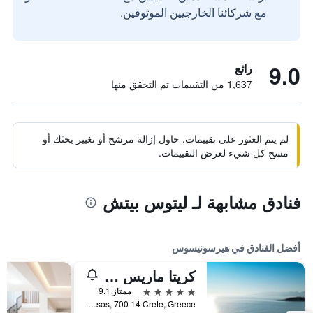
مع شركائنا الخارجيين الموثوقين.
9.0
رائع
1,637 من التقييمات تم التحقق منها
لم يتم العثور على تقييمات. حاول إزالة مرشح أو تغيير بحثك أو
مسح كل شيء لعرض التقييمات.
فنادق مشابهة لـ ليتوس بيتش
أفضل الفنادق في هيرسونيسوس
كريتا ماريس ريزورت - شامامل جميع الخدمات
5 نجوم
ممتاز 9.1
Hersonissos, 700 14 Crete, Greece, هيرسونيسوس, اليونان