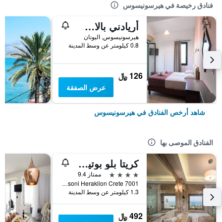
فنادق رخيصة في هيرسونيسوس
أريادني بالاس أبارتمنتس
هيرسونيسوس, اليونان
0.8 كيلومتر عن وسط المدينة
126 ﷼
عرض الصفقة
شاهد أرخص الفنادق في هيرسونيسوس
الفنادق الموصى بها
كريتا بلو بوتيك هوتل
4 نجوم
ممتاز 9.4
Ipsilantou Street Koutouloufari Limani Hersoni Heraklion Crete 7001, هيرسونيسوس, اليونان
1.3 كيلومتر عن وسط المدينة
492 ﷼