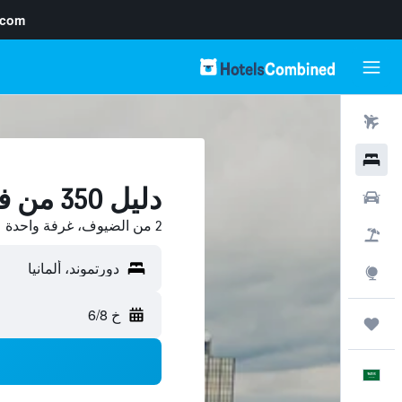
.com
رحلات طيران
فنادق
دليل 350 من فنادق دورتموند
سيارات
2 من الضيوف، غرفة واحدة
حزم العروض
استكشاف
خ 6/8
رحلات
العَرَبِيَّة