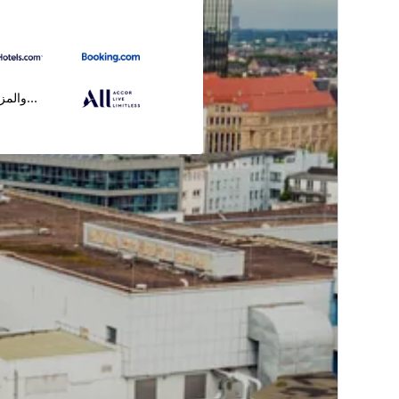
...والمز