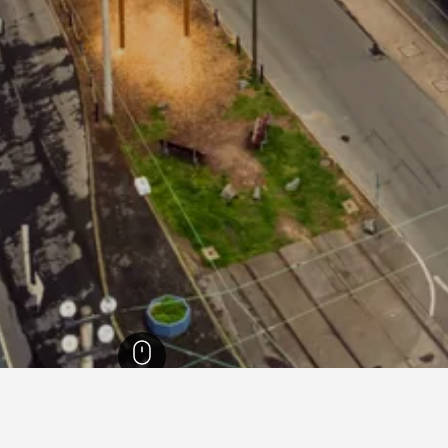
ل الراين وستفاليا
23,313
دورتموند
350
دليل فنادق دورتموند