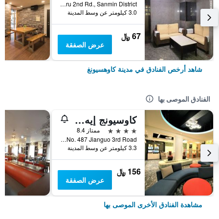
No.332, Jiuru 2nd Rd., Sanmin District, مدينة كاوهسيونغ, تايوان
3.0 كيلومتر عن وسط المدينة
67 ﷼
عرض الصفقة
شاهد أرخص الفنادق في مدينة كاوهسيونغ
الفنادق الموصى بها
كاوسيونج إيه هوتل
4 نجوم
ممتاز 8.4
No. 487 Jianguo 3rd Road, مدينة كاوهسيونغ, تايوان
3.3 كيلومتر عن وسط المدينة
156 ﷼
عرض الصفقة
مشاهدة الفنادق الأخرى الموصى بها