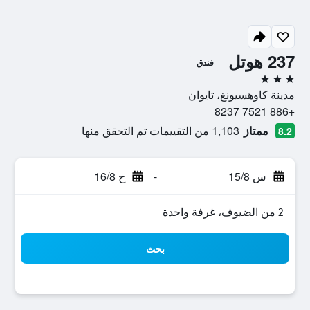
237 هوتل
فندق
3 نجوم
مدينة كاوهسيونغ، تايوان
+886 7521 8237
ممتاز
1,103 من التقييمات تم التحقق منها
8.2
س 15/8
-
ح 16/8
2 من الضيوف، غرفة واحدة
بحث