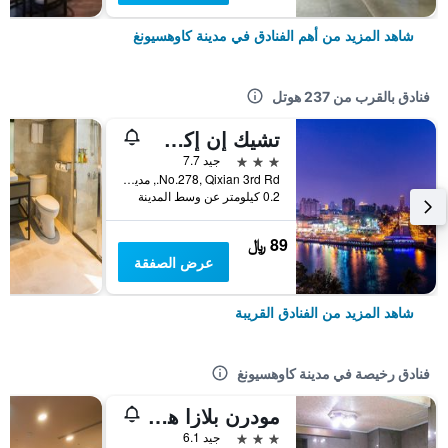
شاهد المزيد من أهم الفنادق في مدينة كاوهسيونغ
فنادق بالقرب من 237 هوتل
تشيك إن إكسبرس كاوهسيونج لاف ريفر
3 نجوم
جيد 7.7
No.278, Qixian 3rd Rd., مدينة كاوهسيونغ, تايوان
0.2 كيلومتر عن وسط المدينة
89 ﷼
عرض الصفقة
شاهد المزيد من الفنادق القريبة
فنادق رخيصة في مدينة كاوهسيونغ
مودرن بلازا هوتل
3 نجوم
جيد 6.1