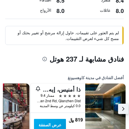
8.5
8.4
8.0
8.0
عائلات
الأزواج
لم يتم العثور على تقييمات. حاول إزالة مرشح أو تغيير بحثك أو
مسح كل شيء لعرض التقييمات.
فنادق مشابهة لـ 237 هوتل
أفضل الفنادق في مدينة كاوهسيونغ
ذا أمنيس، إيه لاكشري كوليكشن هوتل، كاوهسيونج
5 نجوم
ممتاز 9.4
No.199, Zhongshan 2nd Rd, Qianzhen Dist., مدينة كاوهسيونغ, تايوان
0.0 كيلومتر عن وسط المدينة
819 ﷼
عرض الصفقة