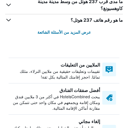
ما مدى قرب 237 هوتل من وسط مدينة مدينة
كاوهسيونغ؟
ما هو رقم هاتف 237 هوتل؟
عرض المزيد من الأسئلة الشائعة
الملايين من التعليقات
تقييمات وتعليقات حقيقية من ملايين النزلاء، مثلك
تمامًا. احجز إقامتك المثالية بكل ثقة!
أفضل صفقات الفنادق
يبحث HotelsCombined في أكثر من 3 ملايين فندق
ومكان إقامة ويجمعهم في مكان واحد حتى تتمكن من
مقارنة أماكن الإقامة المثالية.
إلغاء مجاني
من الوارد أن تتغير الخطط — نتفهم ذلك. ولهذا يمكنك