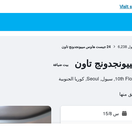
Visit 
ول
6,238
24 جيست هاوس مييونجدونج تاون
بيت ضيافة
وريا الجنوبية
س 15/8