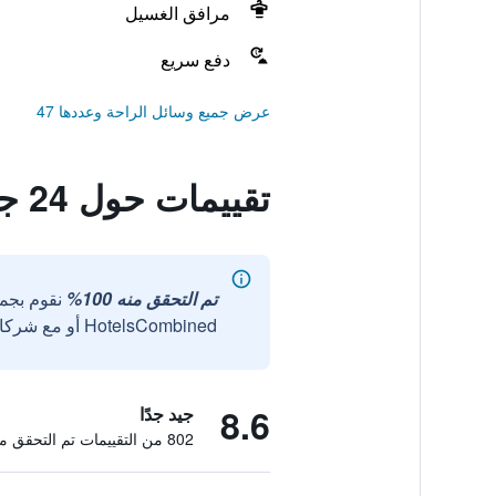
مرافق الغسيل
دفع سريع
عرض جميع وسائل الراحة وعددها 47
تقييمات حول 24 جيست هاوس مييونجدونج تاون
تم التحقق منه 100%
نقوم بجم
HotelsCombined أو مع شركائنا الخارجيين الموثوقين.
8.6
جيد جدًا
802 من التقييمات تم التحقق منها