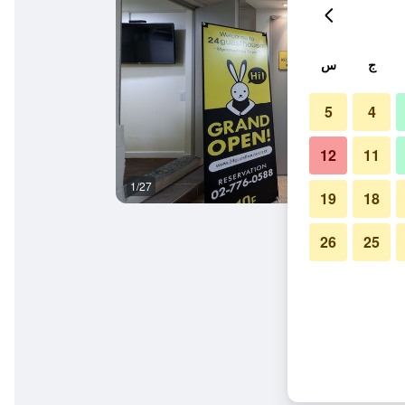
ج
س
5
4
12
11
1/27
المظهر الخارجي
19
18
26
25