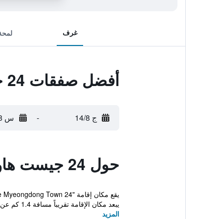
غرف
لمحة
أفضل صفقات 24 جيست هاوس مييونجدونج تاون
ج 14/8
-
س 15/8
حول 24 جيست هاوس مييونجدونج تاون
يبعد مكان الإقامة تقريباً مسافة 1.4 كم عن متجر دونغهوا...
المزيد