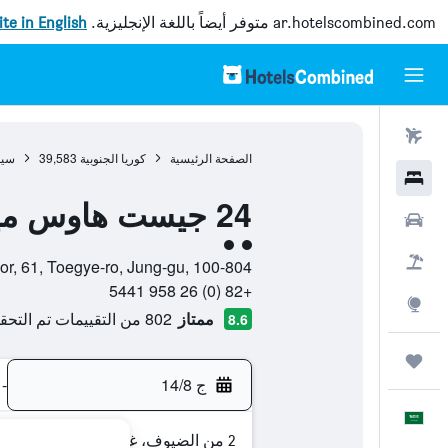
ar.hotelscombined.com
متوفر أيضاً باللغة الإنجليزية.
site in English
رحلات طيران
الصفحة الرئيسية
كوريا الجنوبية
39,583
سي
فنادق
24 جيست هاوس مييونجدونج تاون
سيارات
تقييم فئة 2
حزم العروض
10th Floor, 61, Toegye-ro, Jung-gu, 100-804, سيول, Seoul, ك
+82 (0) 26 958 5441
استكشاف
ممتاز
802 من التقييمات تم التحقق منها
8.6
رحلات
ج 14/8
-
العَرَبِيَّة
2 من الضيوف، غرفة واحدة