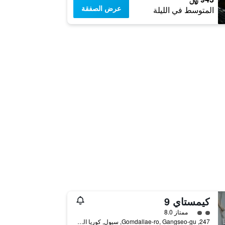
عرض الصفقة
المتوسط في الليلة
كيمستاي 9
تقييم فئة 2
ممتاز 8.0
247, Gomdallae-ro, Gangseo-gu, سيول, كوريا الجنوبية