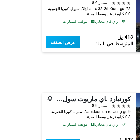
4 نجوم
ممتاز 8.6
72, Digital-ro 32-Gil, Guro-gu, سيول, كوريا الجنوبية
0.0 كيلومتر عن وسط المدينة
واي فاي مجاني
موقف السيارات
413 ﷼
عرض الصفقة
المتوسط في الليلة
كورتيارد باي ماريوت سول ميونغدونج
4 نجوم
ممتاز 8.9
9 Namdaemun-ro, Jung-gu, سيول, كوريا الجنوبية
0.3 كيلومتر عن وسط المدينة
واي فاي مجاني
موقف السيارات
943 ﷼