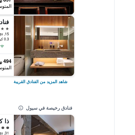
المتوس
4 نجوم
0.3 كيلومتر عن وسط المدينة
494 ﷼
المتوس
شاهد المزيد من الفنادق القريبة
فنادق رخيصة في سيول
ذا ك
تقييم 
31, Toegye-ro 20-gil, Jung-gu, سيول, كوريا الجنوبية