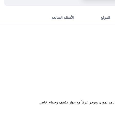
الموقع
الأسئلة الشائعة
Guesthouse Myeon" في سول، ضمن 900 م من محطة ميونغ دونغ و400 م من سوق نامدايمون، ويوفر غرفاً مع جهاز تكييف وحمام خاص.