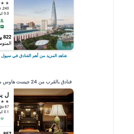
5 نجوم
240, Olympic-ro, Songpa-gu, سيول, كوريا الجنوبية
0.0 كيلومتر عن وسط المدينة
822 ﷼
المتوس
شاهد المزيد من أهم الفنادق في سيول
فنادق بالقرب من 24 جيست هاوس مييونجدونج تاون
4 نجوم
67 Toegye-ro, Jung-gu, سيول, كوريا الجنوبية
0.1 كيلومتر عن وسط المدينة
857 ﷼