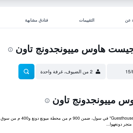
 عن
التقييمات
فنادق مشابهة
2 من الضيوف، غرفة واحدة
يقع مكان إقامة "24 gdong Town