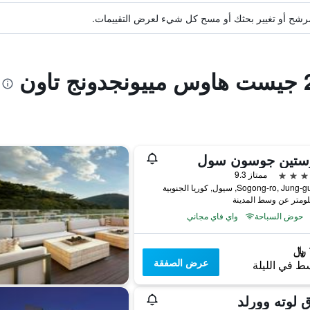
ة مرشح أو تغيير بحثك أو مسح كل شيء لعرض التقييمات.
وستين جوسون سول
ممتاز 9.3
حوض السباحة
واي فاي مجاني
عرض الصفقة
ط في الليلة
 لوته وورلد