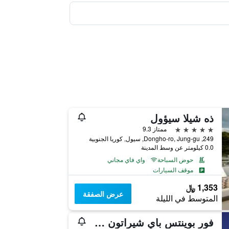
ذه شيلا سيؤول
5 نجوم
ممتاز 9.3
249, Dongho-ro, Jung-gu, سيول, كوريا الجنوبية
0.0 كيلومتر عن وسط المدينة
حوض السباحة
واي فاي مجاني
موقف السيارات
1,353 ﷼
عرض الصفقة
المتوسط في الليلة
فور بوينتس باي شيراتون سول، جورو