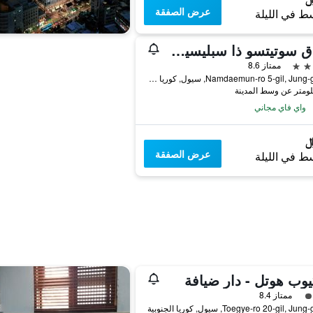
عرض الصفقة
ط في الليلة
فنادق سوتيتسو ذا سبليسير سول مييونغدونغ
ممتاز 8.6
15, Namdaemun-ro 5-gil, Jung-gu, سيول, كوريا الجنوبية
واي فاي مجاني
عرض الصفقة
ط في الليلة
يوب هوتل - دار ضيافة
فئة 3
ممتاز 8.4