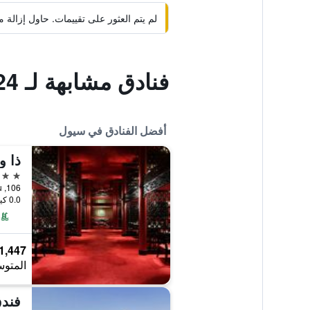
لم يتم العثور على تقييمات. حاول إزال
فنادق مشابهة لـ 24 جيست هاوس مييونجدونج تاون
أفضل الفنادق في سيول
ذا 
5 نجوم
106, Sogong-ro, Jung-gu, سيول, كوريا الجنوبية
0.0 كيلومتر عن وسط المدينة
1,447 ﷼
المتوس
فندق