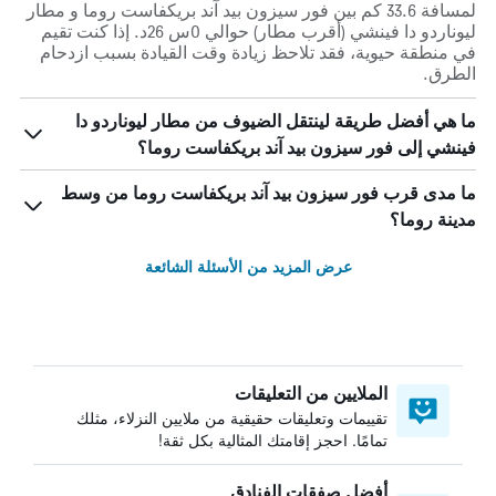
لمسافة 33.6 كم بين فور سيزون بيد آند بريكفاست روما و مطار
ليوناردو دا فينشي (أقرب مطار) حوالي 0س 26د. إذا كنت تقيم
في منطقة حيوية، فقد تلاحظ زيادة وقت القيادة بسبب ازدحام
الطرق.
ما هي أفضل طريقة لينتقل الضيوف من مطار ليوناردو دا
فينشي إلى فور سيزون بيد آند بريكفاست روما؟
ما مدى قرب فور سيزون بيد آند بريكفاست روما من وسط
مدينة روما؟
عرض المزيد من الأسئلة الشائعة
الملايين من التعليقات
تقييمات وتعليقات حقيقية من ملايين النزلاء، مثلك
تمامًا. احجز إقامتك المثالية بكل ثقة!
أفضل صفقات الفنادق