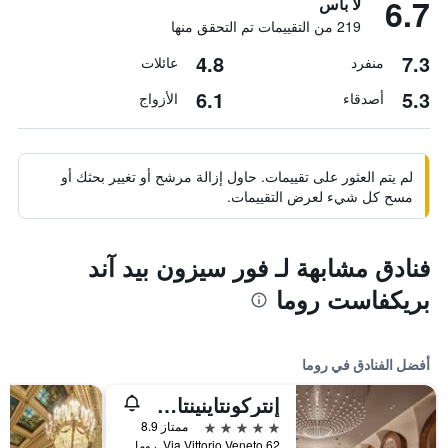
6.7
لا بأس
219 من التقييمات تم التحقق منها
4.8
7.3
منفرد
عائلات
6.1
5.3
أصدقاء
الأزواج
لم يتم العثور على تقييمات. حاول إزالة مرشح أو تغيير بحثك أو
مسح كل شيء لعرض التقييمات.
فنادق مشابهة لـ فور سيزون بيد آند
بريكفاست روما
أفضل الفنادق في روما
إنتركونتاينينتال روم أمباسشياتوري بالاس باي آيتش جي
5 نجوم
ممتاز 8.9
Via Vittorio Veneto 62, روما, إيطاليا