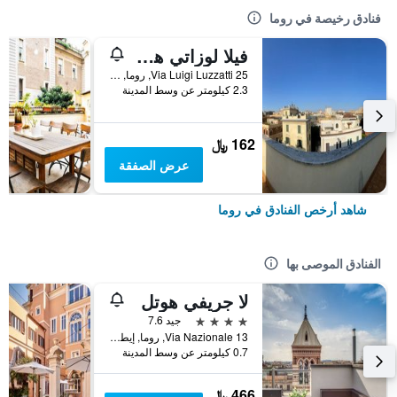
فنادق رخيصة في روما
فيلا لوزاتي هوستل
25 Via Luigi Luzzatti, روما, إيطاليا
2.3 كيلومتر عن وسط المدينة
162 ﷼
عرض الصفقة
شاهد أرخص الفنادق في روما
الفنادق الموصى بها
لا جريفي هوتل
4 نجوم
جيد 7.6
Via Nazionale 13, روما, إيطاليا
0.7 كيلومتر عن وسط المدينة
466 ﷼