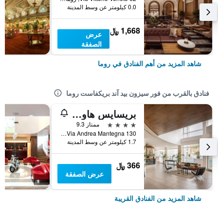
0.0 كيلومتر عن وسط المدينة
1,668 ﷼
عرض
الصفقة
شاهد المزيد من أهم الفنادق في روما
فنادق بالقرب من فور سيزون بيد آند بريكفاست روما
بريسايس هاوس مانتينيا روما
4 نجوم
ممتاز 9.3
Via Andrea Mantegna 130, روما, إيطاليا
1.7 كيلومتر عن وسط المدينة
366 ﷼
عرض الصفقة
شاهد المزيد من الفنادق القريبة