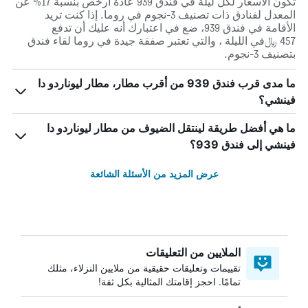
تكون الأسعار لكل ليلة في فندق 939 عادة أرخص بنسبة 17% عن
المعدل لفنادق ذات تصنيف 3-نجوم في روما. إذا كنت تريد
الأقامة في فندق 939، ضع في اعتبارك أنه عليك أن تدفع
457 ﷼في الليلة ، والتي تعتبر صفقة جيدة في روما لقاء فندق
بتصنيف 3-نجوم.
ما مدى قرب فندق 939 من أقرب مطار، مطار ليوناردو دا
فينشي؟
ما هي أفضل طريقة لينتقل الضيوف من مطار ليوناردو دا
فينشي إلى فندق 939؟
عرض المزيد من الأسئلة الشائعة
الملايين من التعليقات
تقييمات وتعليقات حقيقية من ملايين النزلاء، مثلك
تمامًا. احجز إقامتك المثالية بكل ثقة!