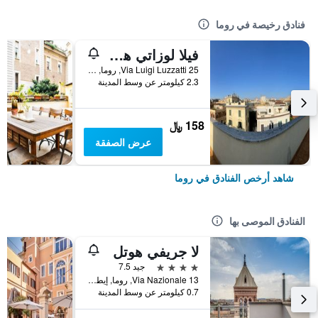
فنادق رخيصة في روما
فيلا لوزاتي هوستل
25 Via Luigi Luzzatti, روما, إيطاليا
2.3 كيلومتر عن وسط المدينة
158 ﷼
عرض الصفقة
شاهد أرخص الفنادق في روما
الفنادق الموصى بها
لا جريفي هوتل
4 نجوم
جيد 7.5
Via Nazionale 13, روما, إيطاليا
0.7 كيلومتر عن وسط المدينة