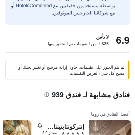
بواسطة مستخدمين حقيقيين مع HotelsCombined أو
مع شركائنا الخارجيين الموثوقين.
6.9
لا بأس
1,636 من التقييمات تم التحقق منها
لم يتم العثور على تقييمات. حاول إزالة مرشح أو تغيير بحثك أو
مسح كل شيء لعرض التقييمات.
فنادق مشابهة لـ فندق 939
أفضل الفنادق في روما
إنتركونتاينينتال روم أمباسشياتوري بالاس باي آيتش جي
5 نجوم
ممتاز 8.9