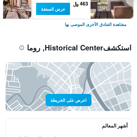
463 ﷼
عرض الصفقة
مشاهدة الفنادق الأخرى الموصى بها
استكشفHistorical Center, روما
اعرض على الخريطة
أشهر المعالم