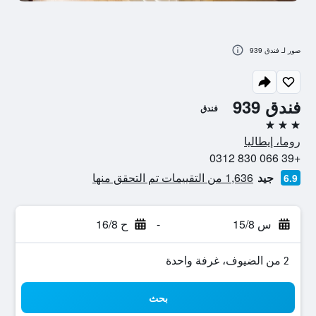
صور لـ فندق 939
فندق 939
فندق
3 نجوم
روما، إيطاليا
+39 066 830 0312
جيد
1,636 من التقييمات تم التحقق منها
6.9
س 15/8
-
ح 16/8
2 من الضيوف، غرفة واحدة
بحث