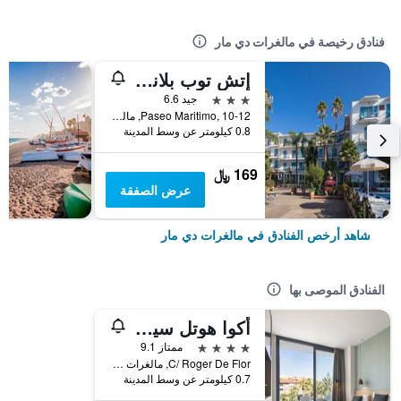
فنادق رخيصة في مالغرات دي مار
إتش توب بلانامار
3 نجوم
جيد 6.6
Paseo Maritimo, 10-12, مالغرات دي مار, كاتالونيا, أسبانيا
0.8 كيلومتر عن وسط المدينة
169 ﷼
عرض الصفقة
شاهد أرخص الفنادق في مالغرات دي مار
الفنادق الموصى بها
أكوا هوتل سيلويت آند سبا - للبالغين فقط
4 نجوم
ممتاز 9.1
C/ Roger De Flor, مالغرات دي مار, كاتالونيا, أسبانيا
0.7 كيلومتر عن وسط المدينة