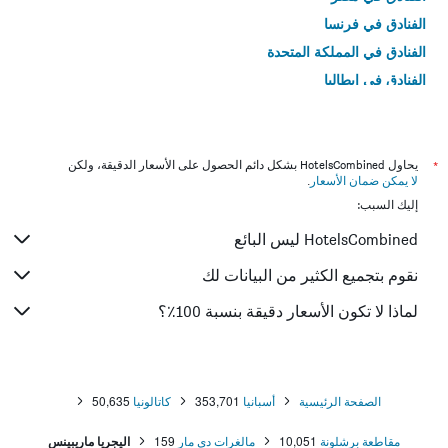
الفنادق في فرنسا
الفنادق في المملكة المتحدة
الفنادق في إيطاليا
الفنادق في تايلاند
*
يحاول HotelsCombined بشكل دائم الحصول على الأسعار الدقيقة، ولكن
لا يمكن ضمان الأسعار
.
إليك السبب:
HotelsCombined ليس البائع
نقوم بتجميع الكثير من البيانات لك
لماذا لا تكون الأسعار دقيقة بنسبة 100٪؟
الصفحة الرئيسية
أسبانيا
353,701
كاتالونيا
50,635
مقاطعة برشلونة
10,051
مالغرات دي مار
159
اليجريا ماريبينس