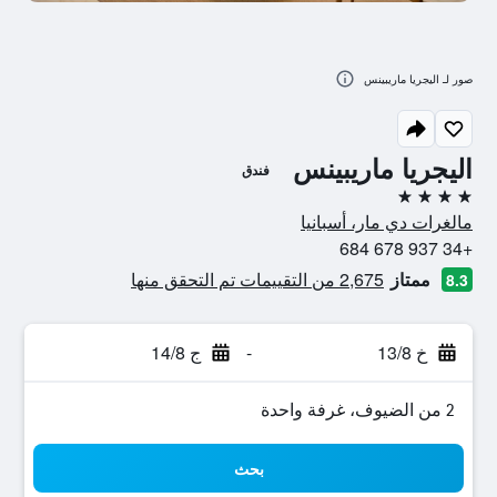
صور لـ اليجريا ماريبينس
اليجريا ماريبينس
فندق
4 نجوم
مالغرات دي مار، أسبانيا
+34 937 678 684
ممتاز
2,675 من التقييمات تم التحقق منها
8.3
خ 13/8
-
ج 14/8
2 من الضيوف، غرفة واحدة
بحث