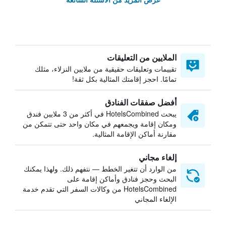
الملايين من التعليقات
تقييمات وتعليقات حقيقية من ملايين النزلاء، مثلك
تمامًا. احجز إقامتك المثالية بكل ثقة!
أفضل صفقات الفنادق
يبحث HotelsCombined في أكثر من 3 ملايين فندق
ومكان إقامة ويجمعهم في مكان واحد حتى تتمكن من
مقارنة أماكن الإقامة المثالية.
إلغاء مجاني
من الوارد أن تتغير الخطط — نتفهم ذلك. ولهذا يمكنك
البحث وحجز فنادق وأماكن إقامة على
HotelsCombined من وكالات السفر التي تقدم خدمة
الإلغاء المجاني