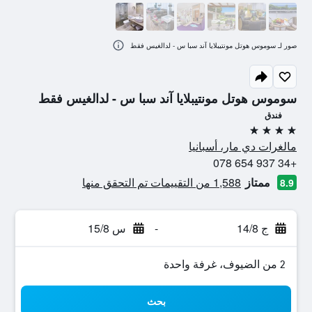
صور لـ سوموس هوتل مونتيبلايا آند سبا س - لدالغيس فقط
سوموس هوتل مونتيبلايا آند سبا س - لدالغيس فقط
فندق
4 نجوم
مالغرات دي مار، أسبانيا
+34 937 654 078
ممتاز
1,588 من التقييمات تم التحقق منها
8.9
ج 14/8
-
س 15/8
2 من الضيوف، غرفة واحدة
بحث