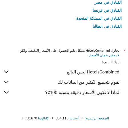
الفنادق في مصر
الفنادق في فرنسا
الفنادق في المملكة المتحدة
الفنادق في إيطاليا
الفنادق في تايلاند
*
يحاول HotelsCombined بشكل دائم الحصول على الأسعار الدقيقة، ولكن
لا يمكن ضمان الأسعار
.
إليك السبب:
HotelsCombined ليس البائع
نقوم بتجميع الكثير من البيانات لك
لماذا لا تكون الأسعار دقيقة بنسبة 100٪؟
الصفحة الرئيسية
أسبانيا
354,115
كاتالونيا
50,670