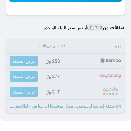
صفقات من
253 ﷼
/
أرخص سعر الليلة الواحدة
مزود
الإجمالي في الليلة
253 ﷼
عرض الصفقة
277 ﷼
عرض الصفقة
317 ﷼
عرض الصفقة
24 صفقة إضافية لـ سوموس هوتل مونتيبلايا آند سبا س - لدالغيس فقط