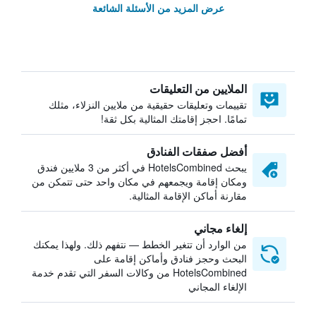
عرض المزيد من الأسئلة الشائعة
الملايين من التعليقات
تقييمات وتعليقات حقيقية من ملايين النزلاء، مثلك
تمامًا. احجز إقامتك المثالية بكل ثقة!
أفضل صفقات الفنادق
يبحث HotelsCombined في أكثر من 3 ملايين فندق
ومكان إقامة ويجمعهم في مكان واحد حتى تتمكن من
مقارنة أماكن الإقامة المثالية.
إلغاء مجاني
من الوارد أن تتغير الخطط — نتفهم ذلك. ولهذا يمكنك
البحث وحجز فنادق وأماكن إقامة على
HotelsCombined من وكالات السفر التي تقدم خدمة
الإلغاء المجاني