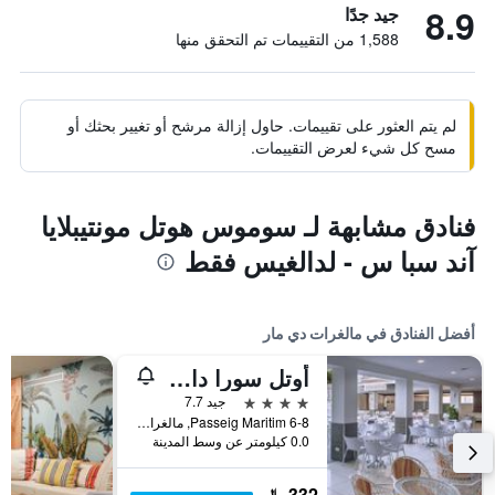
8.9
جيد جدًا
1,588 من التقييمات تم التحقق منها
لم يتم العثور على تقييمات. حاول إزالة مرشح أو تغيير بحثك أو
مسح كل شيء لعرض التقييمات.
فنادق مشابهة لـ سوموس هوتل مونتيبلايا
آند سبا س - لدالغيس فقط
أفضل الفنادق في مالغرات دي مار
أوتل سورا داورادا سبلاس
4 نجوم
جيد 7.7
Passeig Maritim 6-8, مالغرات دي مار, كاتالونيا, أسبانيا
0.0 كيلومتر عن وسط المدينة
332 ﷼