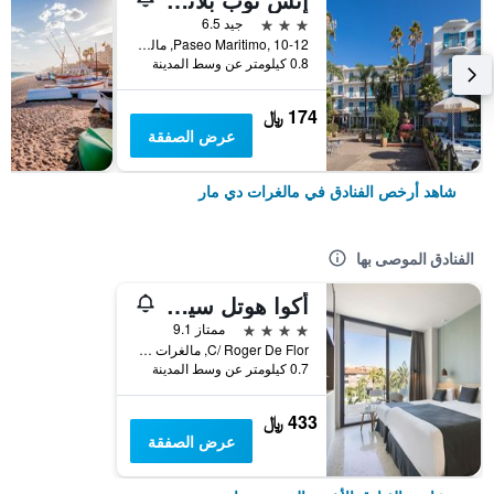
3 نجوم
جيد 6.5
Paseo Maritimo, 10-12, مالغرات دي مار, كاتالونيا, أسبانيا
0.8 كيلومتر عن وسط المدينة
174 ﷼
عرض الصفقة
شاهد أرخص الفنادق في مالغرات دي مار
الفنادق الموصى بها
أكوا هوتل سيلويت آند سبا - للبالغين فقط
4 نجوم
ممتاز 9.1
C/ Roger De Flor, مالغرات دي مار, كاتالونيا, أسبانيا
0.7 كيلومتر عن وسط المدينة
433 ﷼
عرض الصفقة