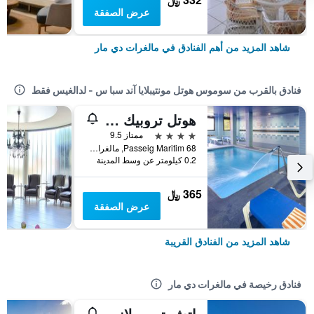
عرض الصفقة
شاهد المزيد من أهم الفنادق في مالغرات دي مار
فنادق بالقرب من سوموس هوتل مونتيبلايا آند سبا س - لدالغيس فقط
هوتل تروبيك بارك
4 نجوم
ممتاز 9.5
Passeig Maritim 68, مالغرات دي مار, كاتالونيا, أسبانيا
0.2 كيلومتر عن وسط المدينة
365 ﷼
عرض الصفقة
شاهد المزيد من الفنادق القريبة
فنادق رخيصة في مالغرات دي مار
إتش توب بلانامار