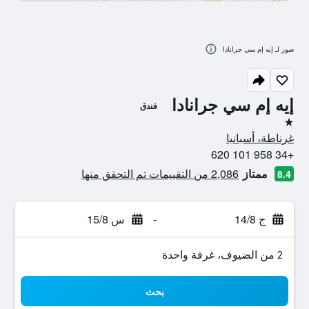
صور لـ إيه إم سي جرانادا
إيه إم سي جرانادا
فندق
نجمة واحدة
غرناطة، أسبانيا
+34 958 101 620
ممتاز
2,086 من التقييمات تم التحقق منها
8.4
ج 14/8
-
س 15/8
2 من الضيوف، غرفة واحدة
بحث