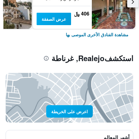
406 ﷼
عرض الصفقة
مشاهدة الفنادق الأخرى الموصى بها
استكشفRealejo, غرناطة
اعرض على الخريطة
أشهر المعالم