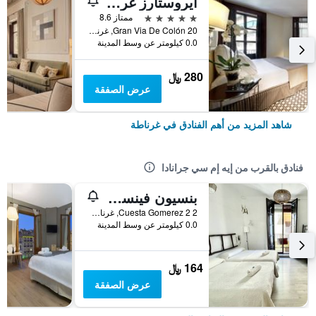
ايروستارز غران فيا
5 نجوم
ممتاز 8.6
Gran Via De Colón 20, غرناطة, منطقة أندلوسيا, أسبانيا
0.0 كيلومتر عن وسط المدينة
280 ﷼
عرض الصفقة
شاهد المزيد من أهم الفنادق في غرناطة
فنادق بالقرب من إيه إم سي جرانادا
بنسيون فينسيا جوميريز
Cuesta Gomerez 2 2, غرناطة, منطقة أندلوسيا, أسبانيا
0.0 كيلومتر عن وسط المدينة
164 ﷼
عرض الصفقة