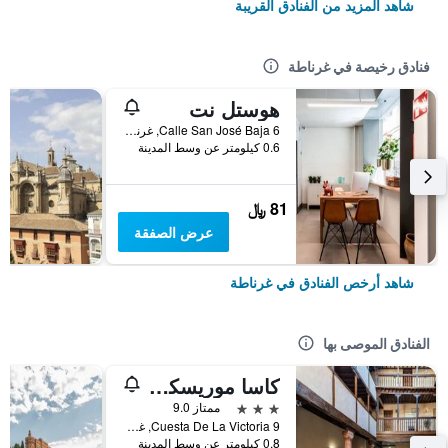
شاهد المزيد من الفنادق القريبة
فنادق رخيصة في غرناطة
هوستل نت
Calle San José Baja 6, غرناطة, منطقة أندلوسيا, أسبانيا
0.6 كيلومتر عن وسط المدينة
81 ﷼
عرض الصفقة
شاهد أرخص الفنادق في غرناطة
الفنادق الموصى بها
كاسا موريسكا هوتل بوتيك
3 نجوم
ممتاز 9.0
Cuesta De La Victoria 9, غرناطة, منطقة أندلوسيا, أسبانيا
0.8 كيلومتر عن وسط المدينة