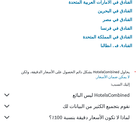
الفنادق في الامارات العربية المتحدة
الفنادق في البحرين
الفنادق في مصر
الفنادق في فرنسا
الفنادق في المملكة المتحدة
الفنادق في إيطاليا
الفنادق في تايلاند
*
يحاول HotelsCombined بشكل دائم الحصول على الأسعار الدقيقة، ولكن
لا يمكن ضمان الأسعار
.
إليك السبب:
HotelsCombined ليس البائع
نقوم بتجميع الكثير من البيانات لك
لماذا لا تكون الأسعار دقيقة بنسبة 100٪؟