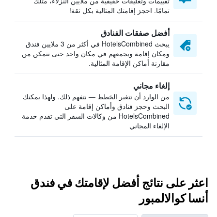
تقييمات وتعليقات حقيقية من ملايين النزلاء، مثلك
تمامًا. احجز إقامتك المثالية بكل ثقة!
أفضل صفقات الفنادق
يبحث HotelsCombined في أكثر من 3 ملايين فندق
ومكان إقامة ويجمعهم في مكان واحد حتى تتمكن من
مقارنة أماكن الإقامة المثالية.
إلغاء مجاني
من الوارد أن تتغير الخطط — نتفهم ذلك. ولهذا يمكنك
البحث وحجز فنادق وأماكن إقامة على
HotelsCombined من وكالات السفر التي تقدم خدمة
الإلغاء المجاني
اعثر على نتائج أفضل لإقامتك في فندق
أنسا كوالالمبور