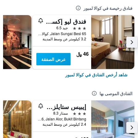
فنادق رخيصة في كوالا لمبور
فندق ليو إكسبرس
3 نجوم
جيد 6.5
65 Jalan Sungai Besi, كوالا لمبور, ماليزيا
3.2 كيلومتر عن وسط المدينة
46 ﷼
عرض الصفقة
شاهد أرخص الفنادق في كوالا لمبور
الفنادق الموصى بها
إيبيس ستايلز كوالا لمبور بوكيت بينتانج
3 نجوم
ممتاز 8.3
No.16, Jalan Alor, Bukit Bintang, كوالا لمبور, ماليزيا
2.4 كيلومتر عن وسط المدينة