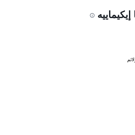
إيكيماييه
لائم