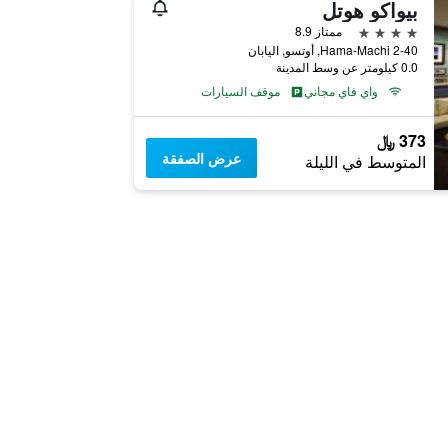
بيواكو هوتل
4 نجوم
ممتاز 8.9
2-40 Hama-Machi, أوتسو, اليابان
0.0 كيلومتر عن وسط المدينة
واي فاي مجاني
موقف السيارات
373 ﷼
عرض الصفقة
المتوسط في الليلة