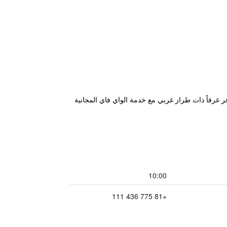
 واحدة سيراً على الأقدام من محطة JR Seta للسكك الحديدية، ويوفر غرفاً ذات طراز غربي مع خدمة الواي فاي المجانية
10:00
+81 775 436 111