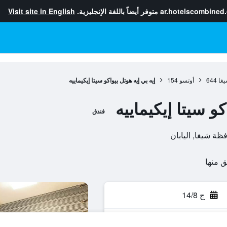
ar.hotelscombined
متوفر أيضاً باللغة الإنجليزية.
Visit site in English
غا
644
أوتسو
154
إيه بي إيه هوتل بيواكو سيتا إيكيماييه
كو سيتا إيكيماييه
فندق
ج 14/8