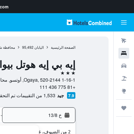
.com
رحلات طيران
الصفحة الرئيسية
اليابان
95,492
محافظة شي
فنادق
إيه بي إيه هوتل بيوا
سيارات
3 نجوم
حزم العروض
1-16-1 Ogaya, 520-2144, أوتسو, محافظة شيغا, اليابان
+81 775 436 111
استكشاف
جيد
1,533 من التقييمات تم التحقق منها
7.9
رحلات
خ 13/8
-
2 من الضيوف، غرفة واحدة