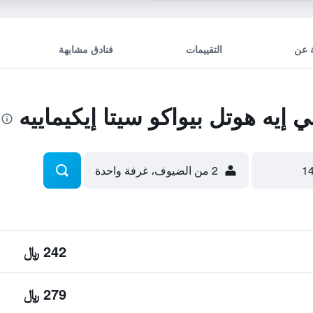
 عن
التقييمات
فنادق مشابهة
إيه هوتل بيواكو سيتا إيكيماييه
2 من الضيوف، غرفة واحدة
242 ﷼
279 ﷼