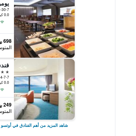
يومو
2-30-7 Noka, أوتسو, الي
0.0 كيلومتر عن وسط المدينة
698 ﷼
المتوس
فندق
4 نجوم
4-7-7 Nionohama, أوتسو, اليابان
0.0 كيلومتر عن وسط المدينة
249 ﷼
المتوس
شاهد المزيد من أهم الفنادق في أوتسو