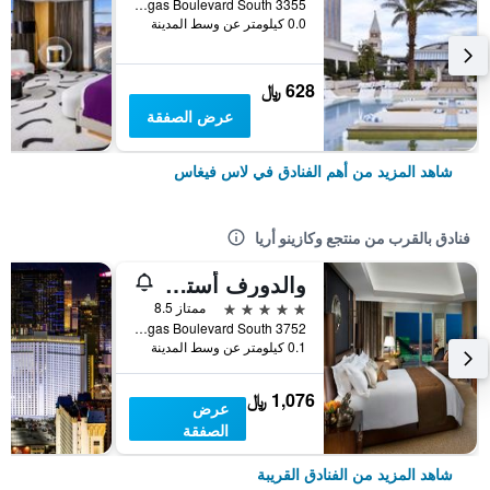
3355 Las Vegas Boulevard South, لاس فيغاس, NV, الولايات المتحدة الأميريكية
0.0 كيلومتر عن وسط المدينة
628 ﷼
عرض الصفقة
شاهد المزيد من أهم الفنادق في لاس فيغاس
فنادق بالقرب من منتجع وكازينو أريا
والدورف أستوريا لاس فيغاس
5 نجوم
ممتاز 8.5
3752 Las Vegas Boulevard South, لاس فيغاس, NV, الولايات المتحدة الأميريكية
0.1 كيلومتر عن وسط المدينة
1,076 ﷼
عرض
الصفقة
شاهد المزيد من الفنادق القريبة