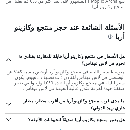
يقع T-Mobile Arena المشهور على بعد أكثر من 0.6 كم بقليل من
منتجع وكازينو أريا.
الأسئلة الشائعة عند حجز منتجع وكازينو
أريا
هل الأسعار في منتجع وكازينو أريا قابلة للمقارنة بفنادق 5
نجوم في لاس فيغاس؟
متوسط سعر الليلة في منتجع وكازينو أريا أرخص بنسبة 45% عن
الوسطي في لاس فيغاس لفنادق ذات تصنيف 5 نجوم. يكون
سعر الليلة في منتجع وكازينو أريا عادة 1,030 ﷼، والتي تعتبر
صفقة جيدة لغرفة فندق عالية الجودة في لاس فيغاس.
ما مدى قرب منتجع وكازينو أريا من أقرب مطار، مطار
هاري رييد الدولي؟
هل يعتبر منتجع وكازينو أريا صديقاً للحيوانات الأليفة؟