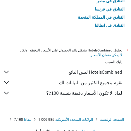
الفنادق في مصر
الفنادق في فرنسا
الفنادق في المملكة المتحدة
الفنادق في إيطاليا
الفنادق في تايلاند
*
يحاول HotelsCombined بشكل دائم الحصول على الأسعار الدقيقة، ولكن
لا يمكن ضمان الأسعار
.
إليك السبب:
HotelsCombined ليس البائع
نقوم بتجميع الكثير من البيانات لك
لماذا لا تكون الأسعار دقيقة بنسبة 100٪؟
الصفحة الرئيسية
الولايات المتحدة الأميريكية
1,006,985
نيفادا
7,168
لاس فيغاس
3,347