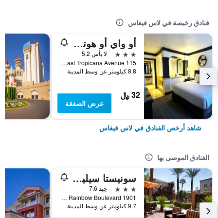
فنادق رخيصة في لاس فيغاس
أو واي أو هوتل آند كازينو لاس فيجاس
3 نجوم
لا بأس 5.2
115 East Tropicana Avenue, لاس فيغاس, NV, الولايات المتحدة الأميريكية
8.8 كيلومتر عن وسط المدينة
32 ﷼
عرض الصفقة
شاهد أرخص الفنادق في لاس فيغاس
الفنادق الموصى بها
سونيستا سيليكت لاس فيجاس سامرلين
3 نجوم
جيد 7.6
1901 North Rainbow Boulevard, لاس فيغاس, NV, الولايات المتحدة الأميريكية
9.7 كيلومتر عن وسط المدينة