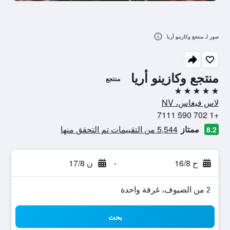
صور لـ منتجع وكازينو أريا
منتجع وكازينو أريا
منتجع
5 نجوم
لاس فيغاس، NV
+1 702 590 7111
ممتاز
5,544 من التقييمات تم التحقق منها
8.2
ح 16/8
-
ن 17/8
2 من الضيوف، غرفة واحدة
بحث