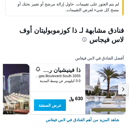
لم يتم العثور على تقييمات. حاول إزالة مرشح أو تغيير بحثك أو
مسح كل شيء لعرض التقييمات.
فنادق مشابهة لـ ذا كوزموبوليتان أوف
لاس فيجاس
أفضل الفنادق في لاس فيغاس
ذا فينيشيان ريزورت لاس فيجاس
3355 Las Vegas Boulevard South, لاس فيغاس, NV, الولايات المتحدة الأميريكية
0.0 كيلومتر عن وسط المدينة
630 ﷼
عرض الصفقة
شاهد المزيد من أهم الفنادق في لاس فيغاس