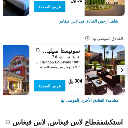
عرض الصفقة
شاهد أرخص الفنادق في لاس فيغاس
الفنادق الموصى بها
سونيستا سيليكت لاس فيجاس سامرلين
3 نجوم
جيد 7.6
1901 North Rainbow Boulevard, لاس فيغاس, NV, الولايات المتحدة الأميريكية
9.7 كيلومتر عن وسط المدينة
304 ﷼
عرض الصفقة
مشاهدة الفنادق الأخرى الموصى بها
استكشفقطاع لاس فيغاس, لاس فيغاس